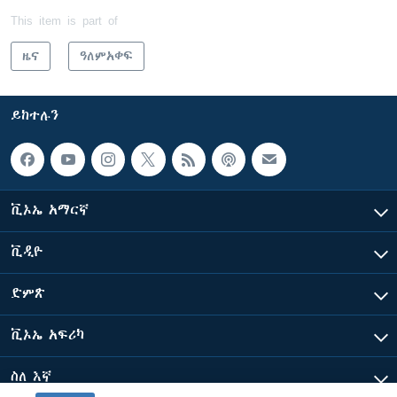
This item is part of
ዜና
ዓለምአቀፍ
ይከተሉን
ቪኦኤ አማርኛ
ቪዲዮ
ድምጽ
ቪኦኤ አፍሪካ
ስለ እኛ