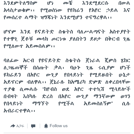
እንደምትለግስም ሆነ መቼ እንደሚደርሱ በውል
አላስታወቁም፡፡ የሚወስነው የዩክሬን የአየር ኃይል እና
የመሰረተ ልማት ዝግጁነት እንደሚሆን ተናግረዋል፡፡
ሆኖም እንደ ዩናይትድ ስቴትስ ባለሥልጣናት አስተያየት
የተዋጊ ጀቶቹ መላክ ጦርነቱ ያለበትን ይዞታ በቅርብ ጊዜ
የሚለውጥ አይመስልም፡፡
ባለፈው አርብ የዩናይትድ ስቴትሱ ጀነራል ጄምስ ሄከር
ለጋዜጠኞች በሰጡት ቃል፡ ባሁኑ ጊዜ ሩሲያም ሆነች
ዩክሬይን በአየር ውጊያ የበላይነት የሚይዙበት ሁኔታ
አይኖርም ብለዋል፡፡ ጀኔራሉ ከአሜሪካ ድምጽ ለቀረበላቸው
ጥያቄ ሲመልሱ “ከየብስ ወደ አየር ተተኳሽ ሚሳይሎች
በብዛት እስካሉ ድረስ በአየር ውጊያ ማንኛውም ወገን
የበላይነት ማግኘት የሚችል አይመስለኝም” ሲሉ
አብራርተዋል፡፡
አጋሩ
Follow us