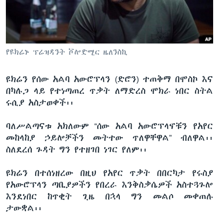
ቋንቋዎች
የዩክሬኑ ፕሬዝዳንት ቮሎድሚር ዜለንስኪ
ዩክሬን የሰው አልባ አውሮፕላን (ድሮን) ተጠቅማ በሞስኮ እና
በካሉጋ ላይ የተነጣጠረ ጥቃት ለማድረስ ሞክራ ነበር ስትል
ሩሲያ አስታወቀች፡፡
ባለሥልጣናቱ አክለውም “ሰው አልባ አውሮፕላኖቹን የአየር
መከላከያ ኃይሎቻችን መትተው ጥለዋቸዋል” ብለዋል፡፡
ስለደረሰ ጉዳት ግን የተዘገበ ነገር የለም፡፡
ዩክሬን በተሰነዘረው በዚህ የአየር ጥቃት በበርካታ የሩስያ
የአውሮፕላን ጣቢያዎችን የበረራ እንቅስቃሴዎች አስተጓጉሎ
እንደነበር ከጥቂት ጊዜ በኋላ ግን መልሶ መቀጠሉ
ታውቋል፡፡