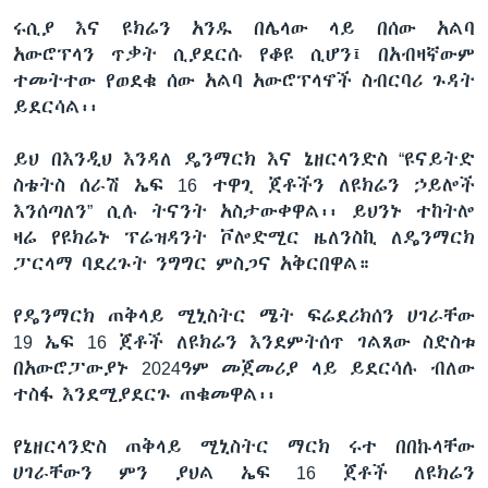
ሩሲያ እና ዩክሬን አንዱ በሌላው ላይ በሰው አልባ
አውሮፕላን ጥቃት ሲያደርሱ የቆዩ ሲሆን፤ በአብዛኛውም
ተመትተው የወደቁ ሰው አልባ አውሮፕላኖች ስብርባሪ ጉዳት
ይደርሳል፡፡
ይህ በእንዲህ እንዳለ ዴንማርክ እና ኔዘርላንድስ “ዩናይትድ
ስቴትስ ሰራሽ ኤፍ 16 ተዋጊ ጀቶችን ለዩክሬን ኃይሎች
እንሰጣለን” ሲሉ ትናንት አስታውቀዋል፡፡ ይህንኑ ተከትሎ
ዛሬ የዩክሬኑ ፕሬዝዳንት ቮሎድሚር ዜለንስኪ ለዴንማርክ
ፓርላማ ባደረጉት ንግግር ምስጋና አቅርበዋል።
የዴንማርክ ጠቅላይ ሚኒስትር ሜት ፍሬደሪክሰን ሀገራቸው
19 ኤፍ 16 ጀቶች ለዩክሬን እንደምትሰጥ ገልጸው ስድስቱ
በአውሮፓውያኑ 2024ዓም መጀመሪያ ላይ ይደርሳሉ ብለው
ተስፋ እንደሚያደርጉ ጠቁመዋል፡፡
የኔዘርላንድስ ጠቅላይ ሚኒስትር ማርክ ሩተ በበኩላቸው
ሀገራቸውን ምን ያህል ኤፍ 16 ጀቶች ለዩክሬን