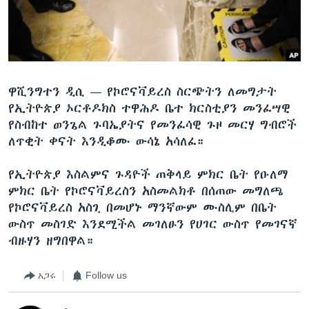
ቋንቋዎች
ዋሺንግተን ዲሲ —
የኮሮናቫይረስ ስርጭትን ለመግታት
የኢትዮጵያ ኦርቶዶክስ ተዋሕዶ ቤተ ክርስቲያን መንፈሣዊ
የስብከተ ወንጌል ጉባኤያትና የመንፈሳዊ ጉዞ መርሃ ግብሮች
ለጥቂት ቀናት እንዲቆሙ ውሳኔ አሳለፈ።
የኢትዮጵያ እስልምና ጉዳዮች ጠቅላይ ምክር ቤት የዑለማ
ምክር ቤት የኮሮናቫይረስን አስመልክቶ በሰጠው መግለጫ
የኮሮናቫይረስ አስጊ በመሆኑ ማንኛውም ሙስሊም በቤት
ውስጥ መስገድ እንደሚችል መገለፁን የሀገር ውስጥ የመገናኛ
ብዙሃን ዘግበዋል።
አጋሩ
Follow us