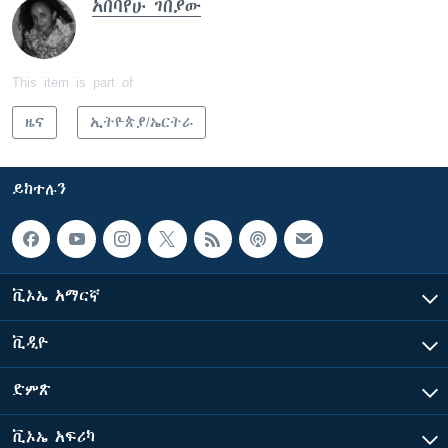
አበባየሁ ገበያው
This item is part of
ዜና
ኢትዮጵያ/ኤርትራ
ይከተሉን
ቪኦኤ አማርኛ
ቪዲዮ
ድምጽ
ቪኦኤ አፍሪካ