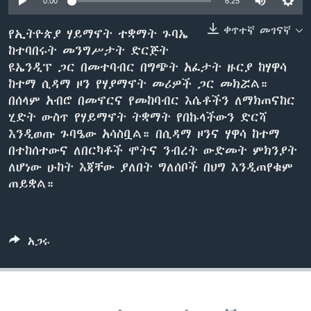
0:00
6:25
ቀጥተኛ መገናኛ
የኢትዮጵያ ሃይማኖት ተቋማት ጉባኤ
ከተባበሩት መንግሥታት ድርጅት
ቋንቋዎች
ዩኤንዲፕ ጋር በመተባብር በግጭት አፈታት ዙርያ ከሃዋሳ
ከተማ ሲዳማ ዞን የሃያማኖት መሪዎች ጋር መክሯል።
በሰላም አብሮ በመኖርና የመከባብር እሴቶችን ለማክጠናከር
ሂድት ውስጥ የሃይማኖት ትቋማት የበኩላችውን ድርሻ
እንዲወጡ ጉባዔው አሳስቧል። በሲዳማ ዞንና ሃዋሳ ከተማ
በተከሰተውና ለበርካቶች ሞትና ንብረት ውድመት ምክንያት
ለሆነው ሁከት እጃቸው ያለበት ግለሰቦች በህግ እንዲጠየቁም
ጠይቋል።
አጋሩ