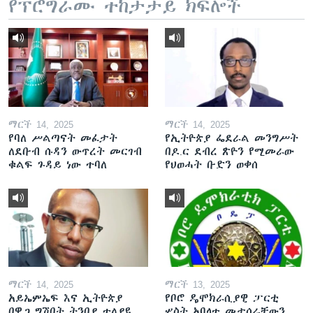
የፕሮግራሙ ተከታታይ ክፍሎች
ማርች 14, 2025
ማርች 14, 2025
የባለ ሥልጣናት መፈታት
የኢትዮጵያ ፌደራል መንግሥት
ለደቡብ ሱዳን ውጥረት መርገብ
በዶ.ር ደብረ ጽዮን የሚመራው
ቁልፍ ጉዳይ ነው ተባለ
የህወሓት ቡድን ወቀሰ
ማርች 14, 2025
ማርች 13, 2025
አይኤምኤፍ እና ኢትዮጵያ
የቦሮ ዴሞክራሲያዊ ፓርቲ
በዋጋ ግሽበት ትንበያ ተለያዩ
ሦስት አባላቱ መታሰራቸውን