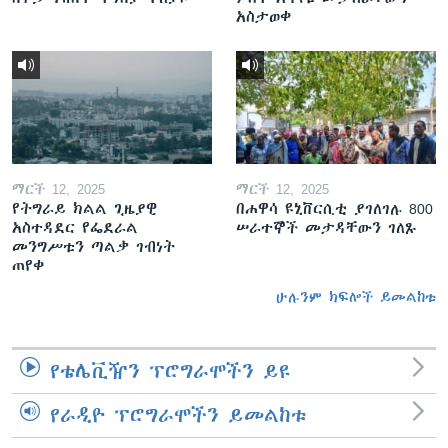
አስታወቀ
ማርች 12, 2025
ማርች 12, 2025
የትግራይ ክልል ጊዜያዊ
በሐዋሳ ዩኒቨርሲቲ ያገለገሉ 800
አስተዳደር የፌደራል
ሠራተኞች መታዳቸውን ገለጹ
መንግሥቱን ጣልቃ ገብነት
ጠየቀ
ሁሉንም ክፍሎች ይመልከቱ
የቴሌቪዥን ፕሮግራሞችን ይዩ
የራዲዮ ፕሮግራሞችን ይመልከቱ