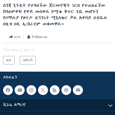
ሰንጃ ኒንቲት የተባለችው ጀርመናዊት ነርስ የተጠለፈችው
ከዓለምቀፍ የቀይ መስቀል ኮሚቴ ቅጥር ጊቢ መሆኑን
የሶማልያ የፀጥታ ደኅንነት ሚኒስቴር ቃል አቀባይ ዐብዱል
ዐዚዝ ዐሊ ኢብራሂም ጠቁመዋል።
አጋሩ
Follow us
This item is part of
ዜና
አፍሪካ
ይከተሉን
ቪኦኤ አማርኛ