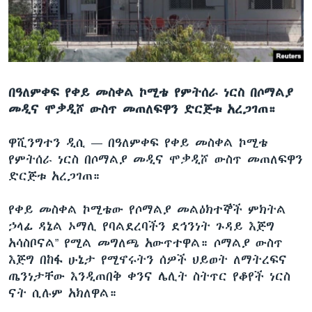
ቋንቋዎች
በዓለምቀፍ የቀይ መስቀል ኮሚቴ የምትሰራ ነርስ በሶማልያ
መዲና ሞቃዲሾ ውስጥ መጠለፍዋን ድርጅቱ አረጋገጠ።
ዋሺንግተን ዲሲ —
በዓለምቀፍ የቀይ መስቀል ኮሚቴ
የምትሰራ ነርስ በሶማልያ መዲና ሞቃዲሾ ውስጥ መጠለፍዋን
ድርጅቱ አረጋገጠ።
የቀይ መስቀል ኮሚቴው የሶማልያ መልዕክተኞች ምክትል
ኃላፊ ዳኔል ኦማሊ የባልደረባችን ደኅንነት ጉዳይ እጅግ
አሳስቦናል” የሚል መግለጫ አውጥተዋል። ሶማልያ ውስጥ
እጅግ በከፋ ሁኔታ የሚኖሩትን ሰዎች ህይወት ለማትረፍና
ጤንነታቸው እንዲጠበቅ ቀንና ሌሊት ስትጥር የቆየች ነርስ
ናት ሲሉም አክለዋል።