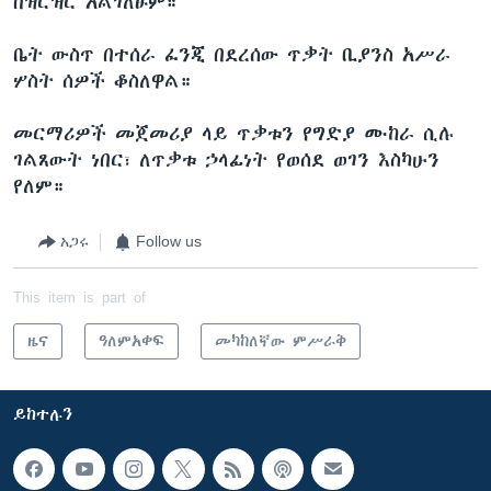
በዝርዝር አልገለፁም።
ቤት ውስጥ በተሰራ ፈንጂ በደረሰው ጥቃት ቢያንስ አሥራ
ሦስት ሰዎች ቆስለዋል።
መርማሪዎች መጀመሪያ ላይ ጥቃቱን የግድያ ሙከራ ሲሉ
ገልጸውት ነበር፣ ለጥቃቱ ኃላፊነት የወሰደ ወገን እስካሁን
የለም።
አጋሩ
Follow us
This item is part of
ዜና
ዓለምአቀፍ
መካከለኛው ምሥራቅ
ይከተሉን