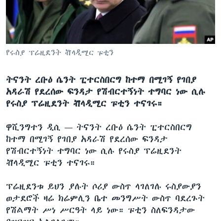
ቋንቋዎች
የሩስያ ፕሬዚደንት ቭላዲሚር ፑቲን
ትናንት ረቡዕ ሴንት ፒተርስበርግ ከተማ በሚገኝ የገበያ
አዳራሽ የደረሰው ፍንዳታ የሽብርተኝነት ተግባር ነው ሲሉ
የሩስያ ፕሬዚደንት ቭላዲሚር ፑቲን ተናገሩ።
ዋሺንግተን ዲሲ —
ትናንት ረቡዕ ሴንት ፒተርስበርግ
ከተማ በሚገኝ የገበያ አዳራሽ የደረሰው ፍንዳታ
የሽብርተኝነት ተግባር ነው ሲሉ የሩስያ ፕሬዚደንት
ቭላዲሚር ፑቲን ተናገሩ።
ፕሬዚደንቱ ይህን ያሉት ሶሪያ ውስጥ ላገለገሉ ሩስያውያን
ወታደሮች ዛሬ ክሬምሊን ቤተ መንግሥት ውስጥ ባደረጉት
የሽልማት ሥነ ሥርዓት ላይ ነው። ፑቲን ስለፍንዳታው