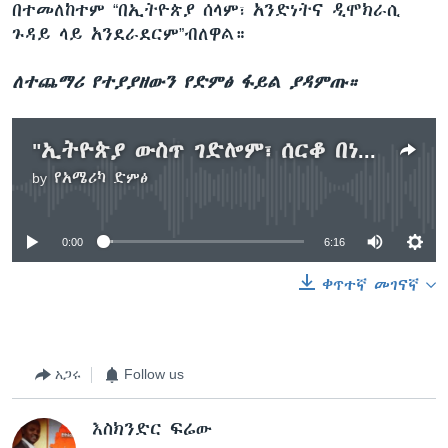
በተመለከተም “በኢትዮጵያ ሰላም፣ አንድነትና ዲሞክራሲ
ጉዳይ ላይ አንደራደርም”ብለዋል።
ለተጨማሪ የተያያዘውን የድምፅ ፋይል ያዳምጡ።
"ኢትዮጵያ ውስጥ ገድሎም፣ ሰርቆ በነፃነት ለዘላለም መኖር አይቻልም" ጠ/ሚ ዐብይ
by
የአሜሪካ ድምፅ
No media source currently available
0:00
6:16
ቀጥተኛ መገናኛ
አጋሩ
Follow us
እስክንድር ፍሬው