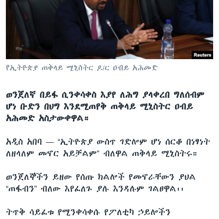
ቋንቋዎች
የኢትዮጵያ ጠቅላይ ሚኒስትር ዶ/ር ዐብይ አሕመድ
ወንጀለኛ በይፋ ሲንቀሳቀስ እያየ ለሕግ ያላቀረበ ግለሰብም
ሆነ ቡድን በህግ እንደሚጠየቅ ጠቅላይ ሚኒስትር ዐብይ
አሕመድ አስታውቀዋል።
አዲስ አበባ —
“ኢትዮጵያ ውስጥ ገድሎም ሆነ ሰርቆ በነፃነት
ለዘላለም መኖር አይቻልም” ብለዋል ጠቅላይ ሚኒስትሩ።
ወንጀለኞችን ይዘው የሰጡ ክልሎች የመኖራቸውን ያህል
“ጠፋብን” ብለው እየፈለጉ ያሉ እንዳሉም ገልፀዋል፡፡
ትጥቅ ሳይፈቱ የሚንቀሳቀሱ የፖለቲካ ኃይሎችን