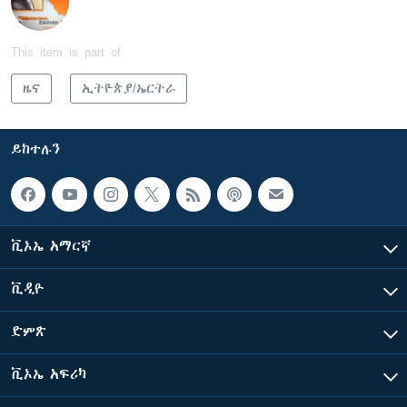
This item is part of
ዜና
ኢትዮጵያ/ኤርትራ
ይከተሉን
ቪኦኤ አማርኛ
ቪዲዮ
ድምጽ
ቪኦኤ አፍሪካ