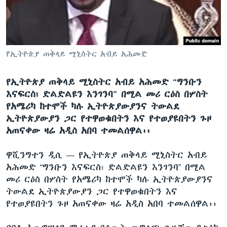
ቋንቋዎች
የኢትዮጵያ ጠቅላይ ሚኒስትር አብይ አሕመድ
የኢትዮጵያ ጠቅላይ ሚኒስትር አብይ አሕመድ “ግንቡን
እናፍርስ፣ ድልድልዩን እንገንባ” በሚል መሪ ርዕስ በሦስት
የአሜሪካ ከተሞች ካሉ ኢትዮጵያውያንና ትውልደ
ኢትዮጵያውያን ጋር የተዋወቁበትን እና የተወያዩበትን ጉዞ
አጠናቀው ዛሬ አዲስ አበባ ተመልሰዋል፡፡
ዋሺንግተን ዲሲ —
የኢትዮጵያ ጠቅላይ ሚኒስትር አብይ
አሕመድ “ግንቡን እናፍርስ፣ ድልድልዩን እንገንባ” በሚል
መሪ ርዕስ በሦስት የአሜሪካ ከተሞች ካሉ ኢትዮጵያውያንና
ትውልደ ኢትዮጵያውያን ጋር የተዋወቁበትን እና
የተወያዩበትን ጉዞ አጠናቀው ዛሬ አዲስ አበባ ተመልሰዋል፡፡