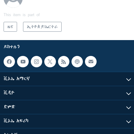
This item is part of
ዜና
ኢትዮጵያ/ኤርትራ
ይከተሉን
ቪኦኤ አማርኛ
ቪዲዮ
ድምጽ
ቪኦኤ አፍሪካ