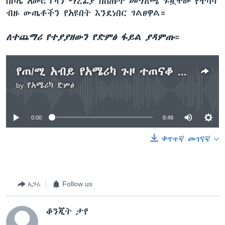
በቦሌ አውሮፕላን ማረፊያ በሰጡት መግለጫ ጉዟቸው የተሳካ
ብዙ ውጤቶችን የአዩበት እንደነበር ገልፀዋል።
ለተጨማሪ የተያያዘውን የድምፅ ፋይል ያዳምጡ
።
የጠ/ሚ አብይ የአሜሪካ ጉዞ ተጠናቆ አዲስ አበባ ገቡ
by
የአሜሪካ ድምፅ
No media source currently available
0:00
8:48
ቀጥተኛ መገናኛ
አጋሩ
Follow us
ቆንጂት ታየ