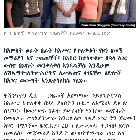
ቋንቋዎች
የዞን ዘጠኝ ጦማሪያንና ጋዜጠኞች ከእሥር ከተፈቱ በኋላ
ከአምስት ወራት በፊት ከእሥር የተለቀቁት የዞን ዘጠኝ
ጦማሪያን እና ጋዜጠኞች፤ ከእስር ከተለቀቁም በኋላ አገር
ውስጥ በነጻነት መንቀሳቀስ እንዳልቻሉ እንዲሁም
ለሽልማት፣ለትምሕርትና ለሥልጠና ላገኟቸው ዕድሎች
ከአገር መውጣት እንደተከለከሉ ገለጹ፡፡
ዋሽንግተን ዲሲ —
ጋዜጠኛ አስማማው ኃይለጊዮርጊስ
ከእሥር ከተለቀቀ በኋላ ያለበትን ሁኔታ ለአሜሪካ ድምጽ
ሲናገር፤ ከመታሠሩ በፊት ይሠራበት የነበረው መጽሔት
በመዘጋቱ ምክኒያትሥራ እንደሌለው ገልፆ ነገር ግን ጀርመን
አገር በሚገኘው ዜድ.ኤ.ፍ ZDF) ለሥልጠና ተጋብዞ ደርሶ
ሲመለስ፤ “መጀመሪያ እንዴት ወጣህ?፣የሚጣራ ነገር አለ”