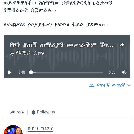
ጠይቃቸዋለች፡፡ አስማማው ኃይለጊዮርጊስ ሁኔታውን
በማብራራት ይጀምራል፡፡
ለተጨማሪ የተያያዘውን የድምፅ ፋይል ያዳምጡ።
የዞን ዘጠኝ ጦማሪያን መሥራትም ኾነ ከሀገር መውጣት እንደተከለከሉ ገለጹ
by
የአሜሪካ ድምፅ
No media source currently available
0:00
6:33
ቀጥተኛ መገናኛ
አጋሩ
Follow us
ጽዮን ግርማ