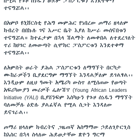
በሚል የጉዞ ሰነዱን ወይም ፓስፖርቱን እንደተቀማ
ተናግሯል፡፡
በአምቦ ዩኒቨርስቲ የሕግ መምሕር የነበረው ጦማሪ ዘላለም
ክብረት በበኩሉ ገና እሥር ቤት እያለ ከሥራ መሰናበቱን
ተናግሯል። ከተፈታም በኋላ ሽልማት ለመቀበል ለተደረገለት
ጥሪ ከሀገር ለመውጣት ሲሞክር ፓስፖርቱን እንደተቀማ
ተናግሯል፡፡
ለአምስት ወራት ያሕል ፓስፖርቱን ለማግኘት በርካታ
ሙከራዎችን ቢያደርግም ማግኘት እንዳልቻለም ይገልፃል፡፡
እንዲሁም ለዚህ ዓመት አሜሪካ ውስጥ ለሚሰጠው የወጣት
አፍሪካውያን መሪዎች ፌሎሽፕ (Young African Leaders
Initiative
(
YALI
)
ቢያሸንፍም እስካሁን የጉዞ ሰነዱን ማግኘት
ባለመቻሉ ዕድሉ ያልፈኛል የሚል ስጋት እንዳለው
ይናገራል፡፡
ጦማሪ ዘላለም ክብረትና ጋዜጠኛ አስማማው ኃይለጊዮርጊስ
ከእስር በኋላ ስላለው ሕይወታቸው ጽዮን ግርማ