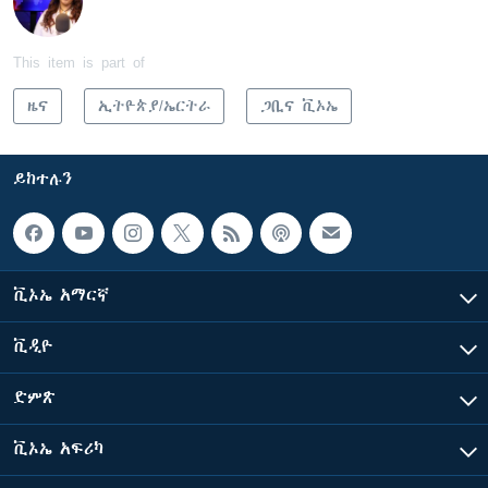
This item is part of
ዜና
ኢትዮጵያ/ኤርትራ
ጋቢና ቪኦኤ
ይከተሉን
ቪኦኤ አማርኛ
ቪዲዮ
ድምጽ
ቪኦኤ አፍሪካ