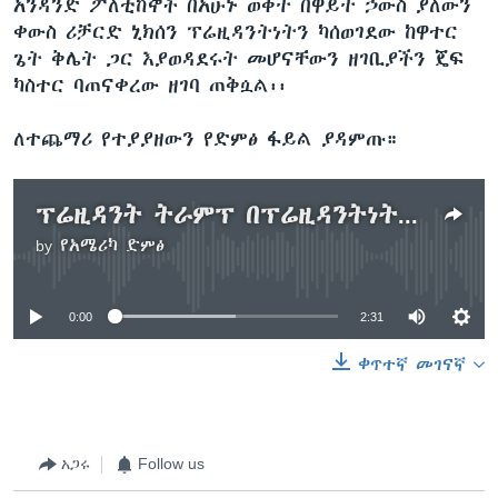
አንዳንድ ፖለቲከኞች በአሁኑ ወቅት በዋይት ኃውስ ያለውን
ቀውስ ሪቻርድ ኒክሰን ፕሬዚዳንትነትን ካሰወገደው ከዋተር
ጌት ቅሌት ጋር እያወዳደሩት መሆናቸውን ዘገቢያችን ጄፍ
ካስተር ባጠናቀረው ዘገባ ጠቅሷል፡፡
ለተጨማሪ የተያያዘውን የድምፅ ፋይል ያዳምጡ።
ፕሬዚዳንት ትራምፕ በፕሬዚዳንትነት የመጀመሪያቸውን የውጭ ሀገር ጉብኝት ሊያደርጉ ነው
by
የአሜሪካ ድምፅ
No media source currently available
0:00
2:31
ቀጥተኛ መገናኛ
አጋሩ
Follow us