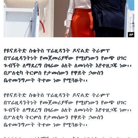
ቋንቋዎች
የዩናይትድ ስቴትስ ፕሬዚዳንት ዶናልድ ትራምፕ
በፕሬዚዳንትነት የመጀመሪያቸው የሚሆነውን የውጭ ሀገር
ጉብኝት ለማደረግ በዛሬው ዕለት ለመነሳት እየተዘጋጁ ነው፡፡
በፖለቲካ ትርምስ የታመሰውን የዋይት ኃውስን
ቤተመንግሥት ትተው ነው የሚጓዙት፡፡
የዩናይትድ ስቴትስ ፕሬዚዳንት ዶናልድ ትራምፕ
በፕሬዚዳንትነት የመጀመሪያቸው የሚሆነውን የውጭ ሀገር
ጉብኝት ለማደረግ በዛሬው ዕለት ለመነሳት እየተዘጋጁ ነው፡፡
በፖለቲካ ትርምስ የታመሰውን የዋይት ኃውስን
ቤተመንግሥት ትተው ነው የሚጓዙት፡፡