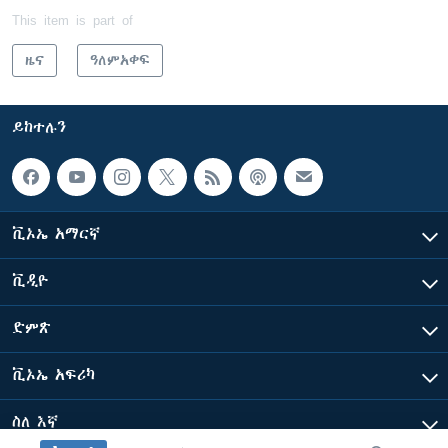
This item is part of
ዜና
ዓለምአቀፍ
ይከተሉን
ቪኦኤ አማርኛ
ቪዲዮ
ድምጽ
ቪኦኤ አፍሪካ
ስለ እኛ