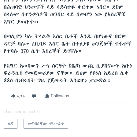
በሕዝባዊ ክንውኖች ላይ ሳይሳተፉ ቀርተው ነበር። ደከም
ስላሉም በተንቀሳቃሽ ወንበር ላይ በመሆን ነው የእስረኞቹ
እግር ያጠቡት፡፡
በጣሊያን ካሉ ትላልቅ እስር ቤቶች አንዱ በሆነውና በሮም
ዳርቻ ባለው ረቢባይ እስር ቤት በተለያዩ ወንጀሎች ጥፋተኛ
የተባሉ 370 ሴት እስረኞች ይገኛሉ።
የእግር አጠባውን ሥነ ስርዓት ከቤ/ክ ውጪ ሲያከናውኑ አቡነ
ፍራንሲስ የመጀመሪያው ናቸው። ይህም የቦነስ አይረስ ሊቀ
ጳጳስ በነበሩበት ግዜ የጀመሩት እንደሆነ ታውቋል።
አጋሩ
Follow us
This item is part of
ዜና
መካከለኛው ምሥራቅ