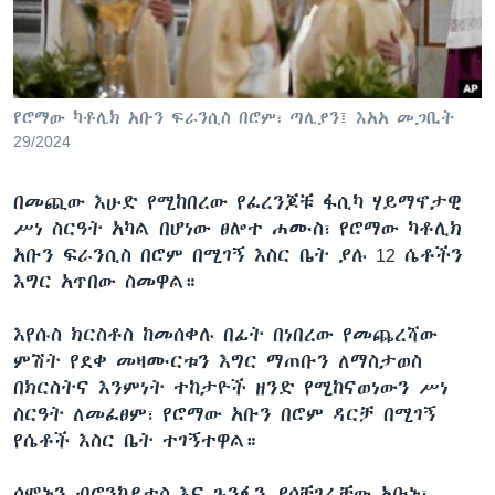
ቋንቋዎች
የሮማው ካቶሊክ አቡን ፍራንሲስ በሮም፣ ጣሊያን፤ እአአ መጋቢት
29/2024
በመጪው እሁድ የሚከበረው የፈረንጆቹ ፋሲካ ሃይማኖታዊ
ሥነ ስርዓት አካል በሆነው ፀሎተ ሐሙስ፣ የሮማው ካቶሊክ
አቡን ፍራንሲስ በሮም በሚገኝ እስር ቤት ያሉ 12 ሴቶችን
እግር አጥበው ስመዋል።
እየሱስ ክርስቶስ ከመሰቀሉ በፊት በነበረው የመጨረሻው
ምሽት የደቀ መዛሙርቱን እግር ማጠቡን ለማስታወስ
በክርስትና እንምነት ተከታዮች ዘንድ የሚከናወነውን ሥነ
ስርዓት ለመፈፀም፣ የሮማው አቡን በሮም ዳርቻ በሚገኝ
የሴቶች እስር ቤት ተገኝተዋል።
ሰሞኑን ብሮንካይተስ እና ጉንፋን ያሰቸገራቸው አቡኑ፣