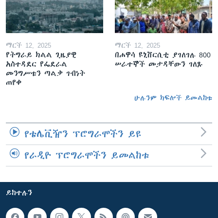
ማርች 12, 2025
ማርች 12, 2025
የትግራይ ክልል ጊዜያዊ
በሐዋሳ ዩኒቨርሲቲ ያገለገሉ 800
አስተዳደር የፌደራል
ሠራተኞች መታዳቸውን ገለጹ
መንግሥቱን ጣልቃ ገብነት
ጠየቀ
ሁሉንም ክፍሎች ይመልከቱ
የቴሌቪዥን ፕሮግራሞችን ይዩ
የራዲዮ ፕሮግራሞችን ይመልከቱ
ይከተሉን