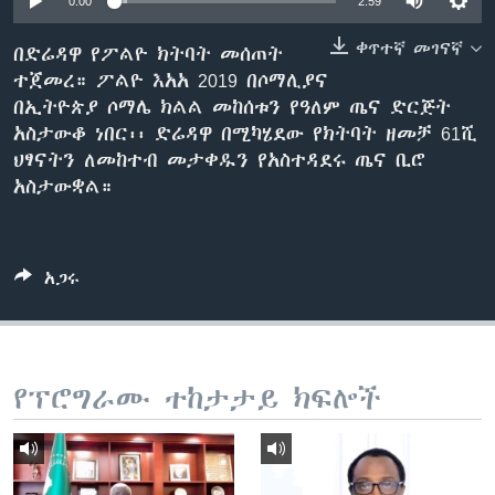
0:00
2:59
ቀጥተኛ መገናኛ
በድሬዳዋ የፖልዮ ክትባት መሰጠት
ተጀመረ። ፖልዮ እአአ 2019 በሶማሊያና
ቋንቋዎች
በኢትዮጵያ ሶማሌ ክልል መከሰቱን የዓለም ጤና ድርጅት
አስታውቆ ነበር፡፡ ድሬዳዋ በሚካሄደው የክትባት ዘመቻ 61ሺ
ህፃናትን ለመከተብ መታቀዱን የአስተዳደሩ ጤና ቢሮ
አስታውቋል።
አጋሩ
የፕሮግራሙ ተከታታይ ክፍሎች