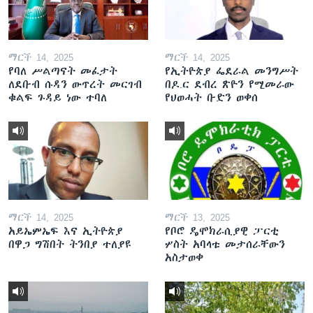
ማርች 14, 2025
ማርች 14, 2025
የባለ ሥልጣናት መፈታት
የኢትዮጵያ ፌደራል መንግሥት
ለደቡብ ሱዳን ውጥረት መርገብ
በዶ.ር ደብረ ጽዮን የሚመራው
ቁልፍ ጉዳይ ነው ተባለ
የህወሓት ቡድን ወቀሰ
ማርች 14, 2025
ማርች 13, 2025
አይኤምኤፍ እና ኢትዮጵያ
የቦሮ ዴሞክራሲያዊ ፓርቲ
በዋጋ ግሽበት ትንበያ ተለያዩ
ሦስት አባላቱ መታሰራቸውን
አስታወቀ