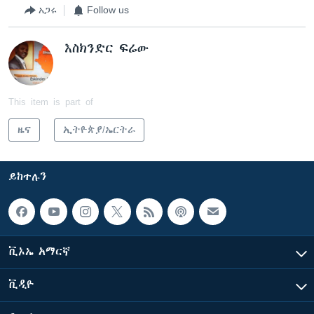
አጋሩ
Follow us
እስክንድር ፍሬው
This item is part of
ዜና
ኢትዮጵያ/ኤርትራ
ይከተሉን
ቪኦኤ አማርኛ
ቪዲዮ