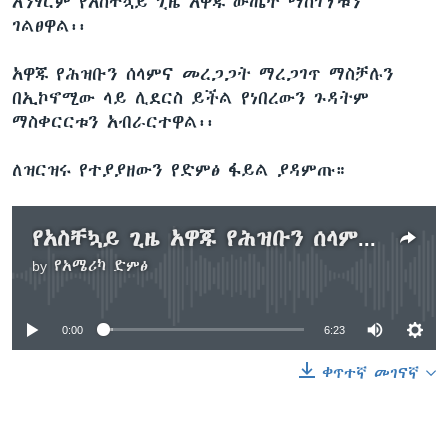
አንፃርም የአስቸኳይ ጊዜ አዋጁ ውጤት ማስገኘቱን
ገልፀዋል፡፡
አዋጁ የሕዝቡን ሰላምና መረጋጋት ማረጋገጥ ማስቻሉን
በኢኮኖሚው ላይ ሊደርስ ይችል የነበረውን ጉዳትም
ማስቀርርቱን አብራርተዋል፡፡
ለዝርዝሩ የተያያዘውን የድምፅ ፋይል ያዳምጡ።
የአስቸኳይ ጊዜ አዋጁ የሕዝቡን ሰላምና መረጋጋት ማረጋገጥ ማስቻሉ ተገለጠ
by
የአሜሪካ ድምፅ
No media source currently available
0:00
6:23
ቀጥተኛ መገናኛ