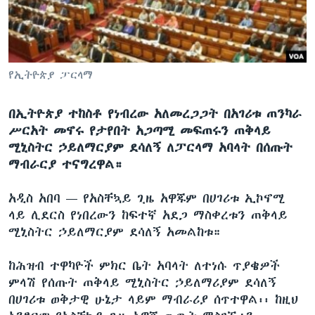
ቋንቋዎች
የኢትዮጵያ ፓርላማ
በኢትዮጵያ ተከስቶ የነብረው አለመረጋጋት በአገሪቱ ጠንካራ
ሥርአት መኖሩ የታየበት አጋጣሚ መፍጠሩን ጠቅላይ
ሚኒስትር ኃይለማርያም ደሳለኝ ለፓርላማ አባላት በሰጡት
ማብራርያ ተናግረዋል።
አዲስ አበባ —
የአስቸኳይ ጊዜ አዋጁም በሀገሪቱ ኢኮኖሚ
ላይ ሊደርስ የነበረውን ከፍተኛ አደጋ ማስቀረቱን ጠቅላይ
ሚኒስትር ኃይለማርያም ደሳለኝ አመልከቱ።
ከሕዝብ ተዋካዮች ምክር ቤት አባላት ለተነሱ ጥያቄዎች
ምላሽ የሰጡት ጠቅላይ ሚኒስትር ኃይለማሪያም ደሳለኝ
በሀገሪቱ ወቅታዊ ሁኔታ ላይም ማብራሪያ ሰጥተዋል፡፡ ከዚህ