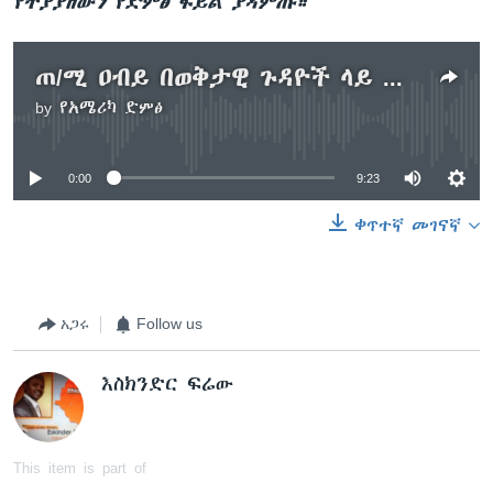
የተያያዘውን የድምፅ ፋይል ያዳምጡ።
ጠ/ሚ ዐብይ በወቅታዊ ጉዳዮች ላይ መግለጫ ሰጡ
by
የአሜሪካ ድምፅ
No media source currently available
0:00
9:23
ቀጥተኛ መገናኛ
አጋሩ
Follow us
እስክንድር ፍሬው
This item is part of