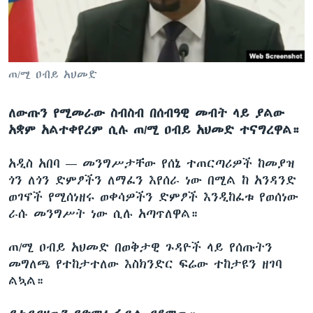
ቋንቋዎች
ጠ/ሚ ዐብይ አህመድ
ለውጡን የሚመራው ስብስብ በሰብዓዊ መብት ላይ ያልው
አቋም አልተቀየረም ሲሉ ጠ/ሚ ዐብይ አህመድ ተናግረዋል።
አዲስ አበባ —
መንግሥታቸው የሰኔ ተጠርጣሪዎች ከመያዝ
ጎን ለጎን ድምፆችን ለማፈን እየሰራ ነው በሚል ከ አንዳንድ
ወገኖች የሚሰነዘሩ ወቀሳዎችን ድምፆች እንዲከፈቱ የወሰነው
ራሱ መንግሥት ነው ሲሉ አጣጥለዋል።
ጠ/ሚ ዐብይ አህመድ በወቅታዊ ጉዳዮች ላይ የሰጡትን
መግለጫ የተከታተለው እስክንድር ፍሬው ተከታዩን ዘገባ
ልኳል።