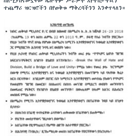
ስለሚያከናውኗቸው ሌሎችም ሥራዎች እየተከታተልን
ተጨማሪ ዝርዝሮችን በየወቅቱ ማቅረባችንን እንቀጥላለን።