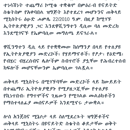
ተነሳሽነት ተጨማሪ ኮሚቴ ተቋቁሞ በምዕራብ ዩናይትድ
ስቴትስም የአቀባበል ዝግጅት እየተደረገ መሆኑንና ጠቅላይ
ሚኒስትሩ ዕሁድ ሐምሌ 22/2010 ዓ.ም. በዚያ ከሚገኙ
ኢትዮጵያዊያን ጋር እንደዋሺንግተን ዲሲው ባለ መድረክ
እንደሚገናኙ የኤምባሲው መግለጫ ይናገራል።
ዋሺንግተን ዲሲ ላይ የተቋቋመው ከሰማንያ በላይ የተለያዩ
የኢትዮጵያዊያን መድረኮች፣ የሃይማኖቶች፣ የፆታ፣ የዕድሜ፣
የብሄር ብሄረሰብና ሌሎችም ስብጥሮች ያሏቸው የሕብረተሰብ
ክፍሎች መሆናቸውንም ኤምባሲው ገልጿል።
ጠቅላይ ሚኒስትሩ በሚገኙባቸው መድረኮች ላይ ከውይይት
በተጨማሪ ኢትዮጵያዊያኑ የሚያዘጋጇቸው የተለያዩ
የኪነጥበብ፣ የግጥሞችና ጊዜውን የሚገልፁ መልዕክቶችን
የማስተላለፊያ መሰናዶዎች እንደሚኖሩ ታውቋል።
ሎስ አንጀስና ሚኔሶታ ላይ ስለሚደረጉት ዝግጅቶችና
ጠቅላይ ሚኒስትሩ በዩናይትድ ስቴትስ ቆይታቸው ወቅት