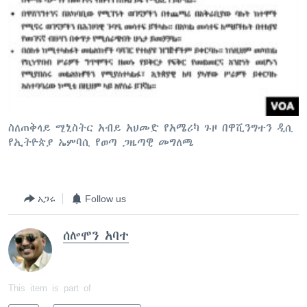
ስለጠቅላይ ሚኒስትር አብይ አህመድ የአሜሪካ ጉዞ በዋሺንግተን ዲሲ
የኢትዮጵያ ኤምባሲ የወጣ ጋዜጣዊ መግለጫ
አጋሩ
Follow us
ሰሎሞን አባተ
This item is part of