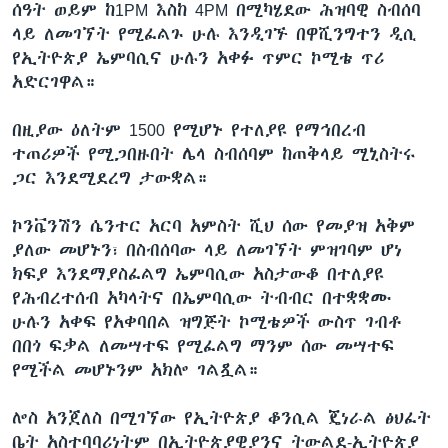
ሰዓት ወይም ከ1PM እስከ 4PM በሚካሄደው ሕዝባዊ ስብሰባ
ላይ ለመገኘት የሚፈልጉ ሁሉ እንዲገኙ በዋሺንግተን ዲሲ
የኢትዮጵያ ኤምባሲና ሁሉን አቀፉ ጥምር ኮሚቴ ጥሪ
አድርገዋል።
በዚያው ዕለትም 1500 የሚሆኑ የተለያዩ የማኅበረብ
ተጠሪዎች የሚጋበዙበት ሌላ ስብሰባም ከጠቅላይ ሚኒስትሩ
ጋር እንደሚደረግ ታውቋል።
ኮንቬንሽን ሴንተር አርባ አምስት ሺህ ሰው የመያዝ አቅም
ያለው መሆኑን፣ በስብሰባው ላይ ለመገኘት ምዝገባም ሆነ
ክፍያ እንደማያስፈልግ ኤምባሲው አስታውቆ በተለያዩ
የሕብረተሰብ አካላትና በኤምባሲው ትብብር በተቋቋሙ
ሁሉን አቀፍ የአቀባበል ዝግጅት ኮሚቴዎች ውስጥ ገብቶ
በበጎ ፍቃል ለመሣተፍ የሚፈልግ ማንም ሰው መሣተፍ
የሚችል መሆኑንም አክሎ ገልጿል።
ሎስ አንጀለስ በሚገኘው የኢትዮጵያ ቆንሲል ጄነራል ፅህፈት
ቤት አስተባባሪነትም በኢትዮጵያዊያንና ትውልደ-ኢትዮጵያ