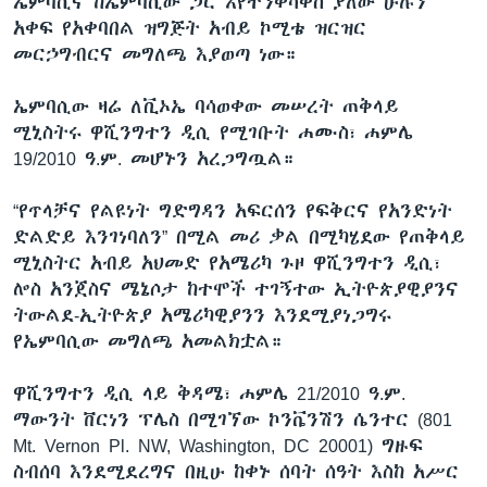
ኤምባሲና ከኤምባሲው ጋር እየተንቀሳቀሰ ያለው ሁሉን
አቀፍ የአቀባበል ዝግጅት አብይ ኮሚቴ ዝርዝር
መርኃግብርና መግለጫ እያወጣ ነው።
ኤምባሲው ዛሬ ለቪኦኤ ባሳወቀው መሠረት ጠቅላይ
ሚኒስትሩ ዋሺንግተን ዲሲ የሚገቡት ሐሙስ፣ ሐምሌ
19/2010 ዓ.ም. መሆኑን አረጋግጧል።
“የጥላቻና የልዩነት ግድግዳን አፍርሰን የፍቅርና የአንድነት
ድልድይ እንገነባለን” በሚል መሪ ቃል በሚካሄደው የጠቅላይ
ሚኒስትር አብይ አህመድ የአሜሪካ ጉዞ ዋሺንግተን ዲሲ፣
ሎስ አንጀስና ሜኔሶታ ከተሞች ተገኝተው ኢትዮጵያዊያንና
ትውልደ-ኢትዮጵያ አሜሪካዊያንን እንደሚያነጋግሩ
የኤምባሲው መግለጫ አመልክቷል።
ዋሺንግተን ዲሲ ላይ ቅዳሜ፣ ሐምሌ 21/2010 ዓ.ም.
ማውንት ቨርነን ፕሌስ በሚገኘው ኮንቬንሽን ሴንተር (801
Mt. Vernon Pl. NW, Washington, DC 20001) ግዙፍ
ስብሰባ እንደሚደረግና በዚሁ ከቀኑ ሰባት ሰዓት እስከ አሥር