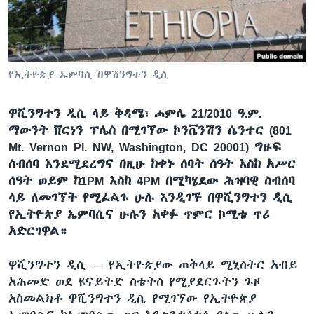
ቋንቋዎች
የኢትዮጵያ ኤምባሲ በዋሽንግተን ዲሲ
ዋሺንግተን ዲሲ ላይ ቅዳሜ፣ ሐምሌ 21/2010 ዓ.ም.
ማውንት ቨርነን ፕሌስ በሚገኘው ኮንቬንሽን ሴንተር (801
Mt. Vernon Pl. NW, Washington, DC 20001) ግዙፍ
ስብሰባ እንደሚደረግና በዚሁ ከቀኑ ሰባት ሰዓት እስከ አሥር
ሰዓት ወይም ከ1PM እስከ 4PM በሚካሄደው ሕዝባዊ ስብሰባ
ላይ ለመገኘት የሚፈልጉ ሁሉ እንዲገኙ በዋሺንግተን ዲሲ
የኢትዮጵያ ኤምባሲና ሁሉን አቀፉ ጥምር ኮሚቴ ጥሪ
አድርገዋል።
ዋሺንግተን ዲሲ —
የኢትዮጵያው ጠቅላይ ሚኒስትር አብይ
አሕመድ ወደ ዩናይትድ ስቴትስ የሚያደርጉትን ጉዞ
አስመልክቶ ዋሺንግተን ዲሲ የሚገኘው የኢትዮጵያ