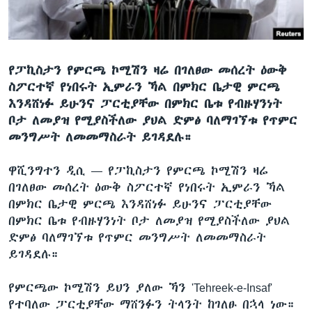
ቋንቋዎች
የፓኪስታን የምርጫ ኮሚሽን ዛሬ በገለፀው መሰረት ዕውቅ
ስፖርተኛ የነበሩት ኢምራን ኻል በምክር ቤታዊ ምርጫ
እንዳሸነፉ ይሁንና ፓርቲያቸው በምክር ቤቱ የብዙሃንነት
ቦታ ለመያዝ የሚያስችለው ያህል ድምፅ ባለማገኘቱ የጥምር
መንግሥት ለመመማስራት ይገዳደሉ።
ዋሺንግተን ዲሲ —
የፓኪስታን የምርጫ ኮሚሽን ዛሬ
በገለፀው መሰረት ዕውቅ ስፖርተኛ የነበሩት ኢምራን ኻል
በምክር ቤታዊ ምርጫ እንዳሸነፉ ይሁንና ፓርቲያቸው
በምክር ቤቱ የብዙሃንነት ቦታ ለመያዝ የሚያስችለው ያህል
ድምፅ ባለማገኘቱ የጥምር መንግሥት ለመመማስራት
ይገዳደሉ።
የምርጫው ኮሚሽን ይህን ያለው ኻን 'Tehreek-e-Insaf'
የተባለው ፓርቲያቸው ማሸንፉን ትላንት ከገለፁ በኋላ ነው።