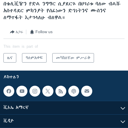
በቴሊቪዥን የድል ንግግር ሲያደርጉ በሀገሪቱ ባለው ብልሹ
አስተዳደር ምክንያት የሰፈነውን ድኅነትንና ሙስንና
ለማጥፋት እታገላለሁ ብለዋል።
አጋሩ
Follow us
This item is part of
ዜና
ዓለምአቀፍ
መካከለኛው ምሥራቅ
ይከተሉን
ቪኦኤ አማርኛ
ቪዲዮ