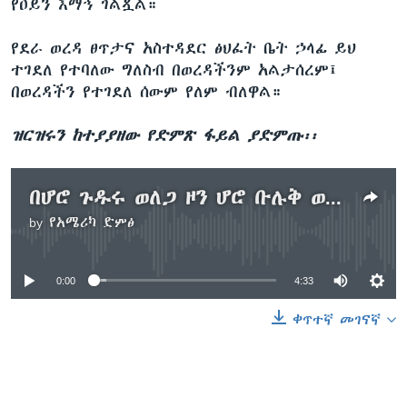
የዐይን እማኝ ገልጿል።
የደራ ወረዳ ፀጥታና አስተዳደር ፅህፈት ቤት ኃላፊ ይህ
ተገደለ የተባለው ግለስብ በወረዳችንም አልታሰረም፤
በወረዳችን የተገደለ ሰውም የለም ብለዋል።
ዝርዝሩን ከተያያዘው የድምጽ ፋይል ያድምጡ፡፡
በሆሮ ጉዱሩ ወለጋ ዞን ሆሮ ቡሉቅ ወረዳ እና በሰሜን ሸዋ ደራ ወረዳ ሰዎች መገደላቸው ተገለፀ
by
የአሜሪካ ድምፅ
No media source currently available
0:00
4:33
ቀጥተኛ መገናኛ