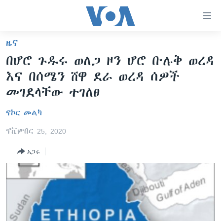
በቀላሉ
የመሥሪያ
ማገናኛዎች
ዜና
ዜና
ወደ
በሆሮ ጉዱሩ ወለጋ ዞን ሆሮ ቡሉቅ ወረዳ
ዋናው
ኑሮ በጤንነት
ኢትዮጵያ
እና በሰሜን ሸዋ ደራ ወረዳ ሰዎች
ይዘት
ጋቢና ቪኦኤ
እለፍ
አፍሪካ
መገደላቸው ተገለፀ
ወደ
ከምሽቱ ሦስት ሰዓት የአማርኛ ዜና
ዓለምአቀፍ
ዋናው
ናኮር መልካ
ቪዲዮ
ይዘት
አሜሪካ
ኖቬምበር 25, 2020
እለፍ
የፎቶ መድብሎች
መካከለኛው ምሥራቅ
ወደ
አጋሩ
ክምችት
ዋናው
ይዘት
እለፍ
Learning English
ይከተሉን