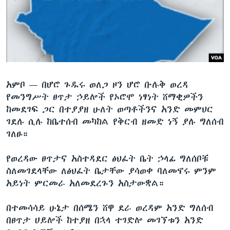
ቋንቋዎች
አምቦ —
በሆሮ ጉዱሩ ወለጋ ዞን ሆሮ ቡሉቅ ወረዳ
የመንግሥት ፀጥታ ኃይሎች የኦሮሞ ነፃነት ሸማቂዎችን
ከመደገፍ ጋር በተያያዘ ሁለት ወጣቶችንና አንድ መምህር
ገደሉ ሲሉ ከቤተሰብ መካከል የቅርብ ዘመድ ነኝ ያሉ ግለሰብ
ገለፁ።
የወረዳው ፀጥታና አስተዳደር ፅህፈት ቤት ኃላፊ ግለሰቦቹ
ስለመገደላቸው ለፅህፈት ቤታቸው ያሳወቀ ባለመኖሩ ምንም
አይነት ምርመራ አለመደረጉን አስታውቋል።
በተመሳሳይ ሁኔታ በሰሜን ሸዋ ደራ ወረዳም አንድ ግለሰብ
በፀጥታ ሀይሎች ከተያዘ በኋላ ተገድሎ መገኘቱን አንድ