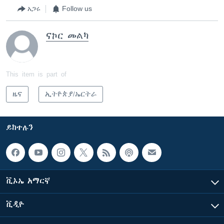
አጋሩ
Follow us
ናኮር መልካ
This item is part of
ዜና
ኢትዮጵያ/ኤርትራ
ይከተሉን
ቪኦኤ አማርኛ
ቪዲዮ