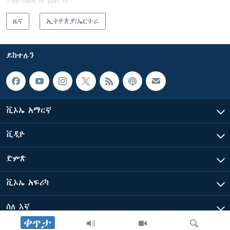
This item is part of
ዜና
ኢትዮጵያ/ኤርትራ
ይከተሉን
ቪኦኤ አማርኛ
ቪዲዮ
ድምጽ
ቪኦኤ አፍሪካ
ስለ እኛ
ቀጥታ