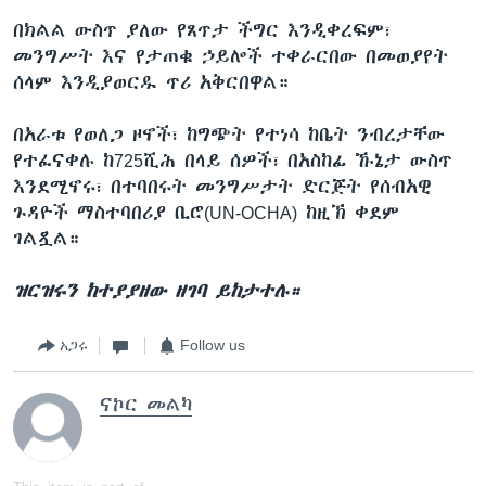
በክልል ውስጥ ያለው የጸጥታ ችግር እንዲቀረፍም፣
መንግሥት እና የታጠቁ ኃይሎች ተቀራርበው በመወያየት
ሰላም እንዲያወርዱ ጥሪ አቅርበዋል።
በአራቱ የወለጋ ዞኖች፣ ከግጭት የተነሳ ከቤት ንብረታቸው
የተፈናቀሉ ከ725ሺሕ በላይ ሰዎች፣ በአስከፊ ኹኔታ ውስጥ
እንደሚኖሩ፣ በተባበሩት መንግሥታት ድርጅት የሰብአዊ
ጉዳዮች ማስተባበሪያ ቢሮ(UN-OCHA) ከዚኽ ቀደም
ገልጿል።
ዝርዝሩን ከተያያዘው ዘገባ ይከታተሉ።
አጋሩ
Follow us
ናኮር መልካ