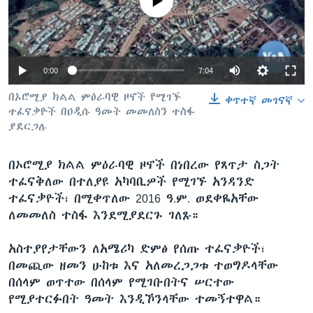
No media source currently available
ቋንቋዎች
0:00
7:04
በኦሮሚያ ክልል ምዕራባዊ ዞኖች የሚገኙ
ቀጥተኛ መገናኛ
ተፈናቃዮች በዐዲሱ ዓመት መመለስን ተስፋ
ያደርጋሉ
በኦሮሚያ ክልል ምዕራባዊ ዞኖች በነበረው የጸጥታ ስጋት
ተፈናቅለው በተለያዩ አካባቢዎች የሚገኙ አንዳንድ
ተፈናቃዮች፣ በሚቀጥለው 2016 ዓ.ም. ወደቀዬአቸው
ለመመለስ ተስፋ እንደሚያደርጉ ገለጹ።
አስተያየታቸውን ለአሜሪካ ድምፅ የሰጡ ተፈናቃዮች፣
በመጪው ዘመን ሁከቱ እና አለመረጋጋቱ ተወግዶላቸው
በሰላም ወጥተው በሰላም የሚገቡበትና ሠርተው
የሚያተርፉበት ዓመት እንዲኾንላቸው ተመኝተዋል።