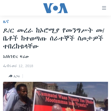
በቀላሉ
የመሥሪያ
ማገናኛዎች
ዜና
ዜና
ወደ
ዶ/ር መረራ ከኦሮሚያ የመንግሥት መ/
ዋናው
ኑሮ በጤንነት
ኢትዮጵያ
ቤቶች ከተወጣጡ ሰራተኞች ስጦታዎች
ይዘት
ጋቢና ቪኦኤ
እለፍ
አፍሪካ
ተበረከቱላቸው
ወደ
ከምሽቱ ሦስት ሰዓት የአማርኛ ዜና
ዓለምአቀፍ
ዋናው
እስክንድር ፍሬው
ቪዲዮ
ይዘት
አሜሪካ
ፌብሩወሪ 12, 2018
እለፍ
የፎቶ መድብሎች
መካከለኛው ምሥራቅ
ወደ
አጋሩ
ክምችት
ዋናው
ይዘት
እለፍ
Learning English
ይከተሉን