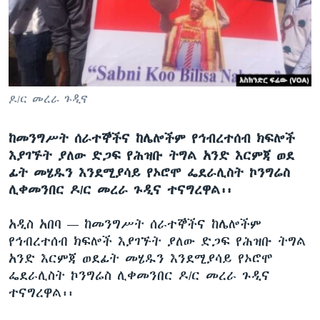
ቋንቋዎች
ዶ/ር መረራ ጉዲና
ከመንግሥት ሰራተኞችና ከሌሎችም የኅብረተሰብ ክፍሎች
እያገኙት ያለው ድጋፍ የሕዝቡ ትግል አንድ እርምጃ ወደ
ፊት መሄዱን እንደሚያሳይ የኦሮሞ ፌደራሊስት ኮንግሬስ
ሊቀመንበር ዶ/ር መረራ ጉዲና ተናግረዋል፡፡
አዲስ አበባ —
ከመንግሥት ሰራተኞችና ከሌሎችም
የኅብረተሰብ ክፍሎች እያገኙት ያለው ድጋፍ የሕዝቡ ትግል
አንድ እርምጃ ወደፊት መሄዱን እንደሚያሳይ የኦሮሞ
ፌደራሊስት ኮንግሬስ ሊቀመንበር ዶ/ር መረራ ጉዲና
ተናግረዋል፡፡