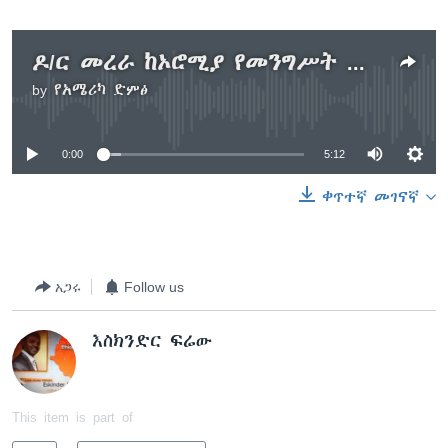
ዶ/ር መረራ ከኦሮሚያ የመንግሥት መ/ቤቶች ከተወጣጡ ሰራተኞች ስጦታዎች ተበረከቱላቸው
by
የአሜሪካ ድምፅ
No media source currently available
0:00
5:12
ቀጥተኛ መገናኛ
አጋሩ
Follow us
እስክንድር ፍሬው
This item is part of