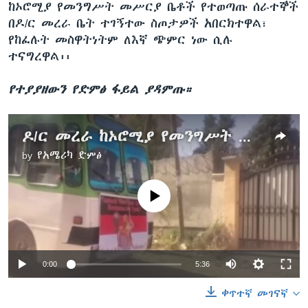
ከኦሮሚያ የመንግሥት መሥርያ ቤቶች የተወጣጡ ሰራተኞች
በዶ/ር መረራ ቤት ተገኝተው ስጦታዎች አበርክተዋል፣
የከፈሉት መስዋትነትም ለእኛ ጭምር ነው ሲሉ
ተናግረዋል፡፡
የተያያዘውን የድምፅ ፋይል ያዳምጡ።
ዶ/ር መረራ ከኦሮሚያ የመንግሥት መ/ቤቶች ከተወጣጡ ሰራተኞች ስጦታዎች ተበረከቱላቸው
by
የአሜሪካ ድምፅ
No media source currently available
0:00
5:36
ቀጥተኛ መገናኛ