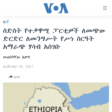
በቀላሉ
የመሥሪያ
ማገናኛዎች
ዜና
ዜና
ወደ
ስድስት የተቃዋሚ ፓርቲዎች ለመጭው
ዋናው
ኑሮ በጤንነት
ኢትዮጵያ
ድርድር ለመንግሥት የሥነ ስርዓት
ይዘት
ጋቢና ቪኦኤ
እለፍ
አፍሪካ
አማራጭ ሃሳብ አስገቡ
ወደ
ከምሽቱ ሦስት ሰዓት የአማርኛ ዜና
ዓለምአቀፍ
ዋናው
መለስካቸው አምሃ
ቪዲዮ
ይዘት
አሜሪካ
ፌብሩወሪ 06, 2017
እለፍ
የፎቶ መድብሎች
መካከለኛው ምሥራቅ
ወደ
አጋሩ
ክምችት
ዋናው
ይዘት
እለፍ
Learning English
ይከተሉን