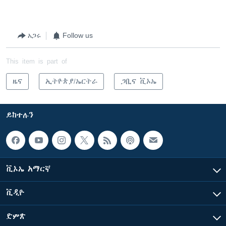
አጋሩ
Follow us
This item is part of
ዜና
ኢትዮጵያ/ኤርትራ
ጋቢና ቪኦኤ
ይከተሉን
ቪኦኤ አማርኛ
ቪዲዮ
ድምጽ