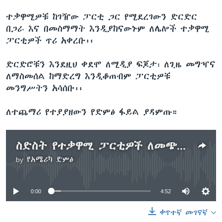
ተቃዋሚዎቹ ከገዥው ፓርቲ ጋር የሚደረገውን ድርድር
በጋራ እና በመስማማት እንዲያከናውኑም ለሌሎች ተቃዋሚ
ፓርቲዎች ጥሪ አቀረቡ፡፡
ድርድሮቹን እንደዚህ ቀደሞ ለሚዲያ ፍጆታ፣ ለጊዜ መግዣና
ለማስመሰል ከማድረግ እንዲቆጠብም ፓርቲዎቹ
መንግሥትን አሳሰቡ፡፡
ለተጨማሪ የተያያዘውን የድምፅ ፋይል ያዳምጡ።
ስድስት የተቃዋሚ ፓርቲዎች ለመጭው ድርድር ለመንግሥት የሥነ ስርዓት አማራጭ ሃሳብ አስገቡ
by
የአሜሪካ ድምፅ
No media source currently available
0:00
4:52
ቀጥተኛ መገናኛ