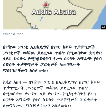
ቋንቋዎች
ethiopia map
በገዥው ፓርቲ ኢህአዴግና በሃገር አቀፍ ተቃዋሚዎች
ፓርቲዎች መካከል ይደረጋል ተብሎ በሚጠበቀው ድርድር
ላይ፤ ድርድሩ የሚካሄድበትን የሥነ ስርዓት አማራጭ ሃሳብ
ስድስት ተቃዋሚዎች ፓርቲዎች ለመንግሥት
ማስገባታቸውን አስታወቁ፡፡
አዲስ አበባ —
በገዥው ፓርቲ በኢህአዴግና በሃገር አቀፍ
ተቃዋሚዎች ፓርቲዎች መካከል ይደረጋል ተብሎ
በሚጠበቀው ድርድር ላይ ድርድሩ የሚካሄድበትን የሥነ
ስርዓት አማራጭ ሃሳብ ስድስት ተቃዋሚዎች ፓርቲዎች
ለመንግሥት ማስገባታቸውን አስታወቁ፡፡