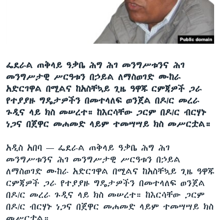
ቋንቋዎች
ፌደራል ጠቅላይ ዓቃቤ ሕግ ሕገ መንግሥቱንና ሕገ
መንግሥታዊ ሥርዓቱን በኃይል ለማስወገድ ሙከራ
አድርገዋል በሚልና ከአስቸኳይ ጊዜ ዓዋጁ ርምጃዎች ጋራ
የተያያዙ ግዴታዎችን በመተላለፍ ወንጀል በዶ/ር መረራ
ጉዲና ላይ ክስ መሠረተ። ከእርሳቸው ጋርም በዶ/ር ብርሃኑ
ነጋና በጀዋር መሐመድ ላይም ተመሣሣይ ክስ መሥርቷል።
አዲስ አበባ —
ፌደራል ጠቅላይ ዓቃቤ ሕግ ሕገ
መንግሥቱንና ሕገ መንግሥታዊ ሥርዓቱን በኃይል
ለማስወገድ ሙከራ አድርገዋል በሚልና ከአስቸኳይ ጊዜ ዓዋጁ
ርምጃዎች ጋራ የተያያዙ ግዴታዎችን በመተላለፍ ወንጀል
በዶ/ር መረራ ጉዲና ላይ ክስ መሠረተ። ከእርሳቸው ጋርም
በዶ/ር ብርሃኑ ነጋና በጀዋር መሐመድ ላይም ተመሣሣይ ክስ
መሥርቷል።