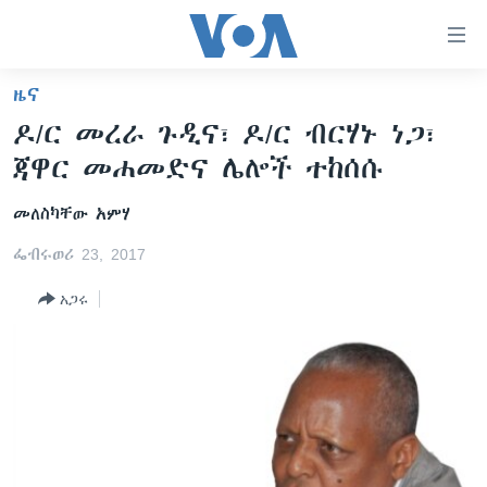
በቀላሉ
የመሥሪያ
ማገናኛዎች
ዜና
ዜና
ወደ
ዶ/ር መረራ ጉዲና፣ ዶ/ር ብርሃኑ ነጋ፣
ዋናው
ኑሮ በጤንነት
ኢትዮጵያ
ጃዋር መሐመድና ሌሎች ተከሰሱ
ይዘት
ጋቢና ቪኦኤ
እለፍ
አፍሪካ
መለስካቸው አምሃ
ወደ
ከምሽቱ ሦስት ሰዓት የአማርኛ ዜና
ዓለምአቀፍ
ዋናው
ፌብሩወሪ 23, 2017
ቪዲዮ
ይዘት
አሜሪካ
እለፍ
አጋሩ
የፎቶ መድብሎች
መካከለኛው ምሥራቅ
ወደ
ክምችት
ዋናው
ይዘት
እለፍ
Learning English
ይከተሉን