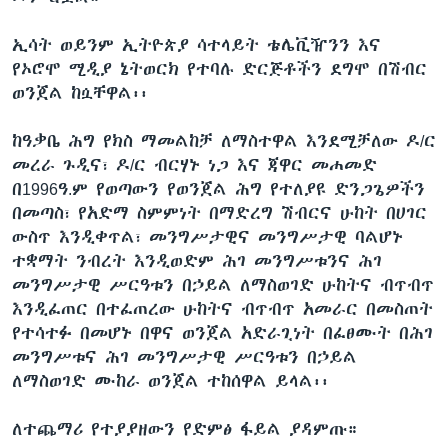
ኢሳት ወይንም ኢትዮጵያ ሳተላይት ቴሌቪዥንን እና
የኦሮሞ ሚዲያ ኔትወርክ የተባሉ ድርጅቶችን ደግሞ በሽብር
ወንጀል ከሷቸዋል፡፡
ከዓቃቤ ሕግ የክስ ማመልከቻ ለማስተዋል እንደሚቻለው ዶ/ር
መረራ ጉዲና፣ ዶ/ር ብርሃኑ ነጋ እና ጃዋር መሐመድ
በ1996ዓ.ም የወጣውን የወንጀል ሕግ የተለያዩ ድንጋጌዎችን
በመጣስ፣ የአድማ ስምምነት በማድረግ ሽብርና ሁከት በሀገር
ውስጥ እንዲቀጥል፣ መንግሥታዊና መንግሥታዊ ባልሆኑ
ተቋማት ንብረት እንዲወድም ሕገ መንግሥቱንና ሕገ
መንግሥታዊ ሥርዓቱን በኃይል ለማስወገድ ሁከትና ብጥብጥ
እንዲፈጠር በተፈጠረው ሁከትና ብጥብጥ አመራር በመስጠት
የተሳተፉ በመሆኑ በዋና ወንጀል አድራጊነት በፈፀሙት በሕገ
መንግሥቱና ሕገ መንግሥታዊ ሥርዓቱን በኃይል
ለማስወገድ ሙከራ ወንጀል ተከሰዋል ይላል፡፡
ለተጨማሪ የተያያዘውን የድምፅ ፋይል ያዳምጡ።