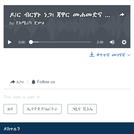
ዶ/ር ብርሃኑ ነጋ፣ ጃዋር መሐመድና ሌሎች ተከሰሱ
by
የአሜሪካ ድምፅ
No media source currently available
0:00
2:40
ቀጥተኛ መገናኛ
አጋሩ
Follow us
This item is part of
ዜና
ኢትዮጵያ/ኤርትራ
ጋቢና ቪኦኤ
ይከተሉን