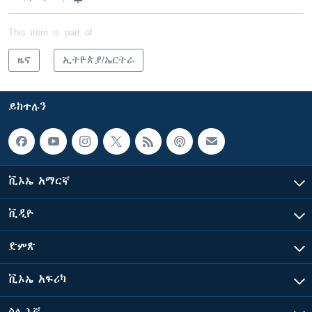
This item is part of
ዜና
ኢትዮጵያ/ኤርትራ
ይከተሉን
ቪኦኤ አማርኛ
ቪዲዮ
ድምጽ
ቪኦኤ አፍሪካ
ስለ እኛ