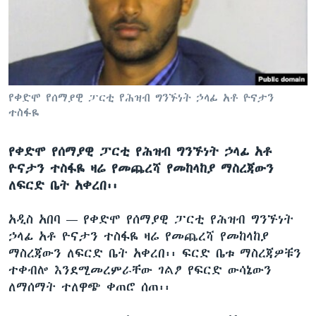
ቋንቋዎች
የቀድሞ የሰማያዊ ፓርቲ የሕዝብ ግንኙነት ኃላፊ አቶ ዮናታን
ተስፋዬ
የቀድሞ የሰማያዊ ፓርቲ የሕዝብ ግንኙነት ኃላፊ አቶ
ዮናታን ተስፋዬ ዛሬ የመጨረሻ የመከላከያ ማስረጃውን
ለፍርድ ቤት አቀረበ፡፡
አዲስ አበባ —
የቀድሞ የሰማያዊ ፓርቲ የሕዝብ ግንኙነት
ኃላፊ አቶ ዮናታን ተስፋዬ ዛሬ የመጨረሻ የመከላከያ
ማስረጃውን ለፍርድ ቤት አቀረበ፡፡ ፍርድ ቤቱ ማስረጃዎቹን
ተቀብሎ እንደሚመረምራቸው ገልፆ የፍርድ ውሳኔውን
ለማሰማት ተለዋጭ ቀጠሮ ሰጠ፡፡