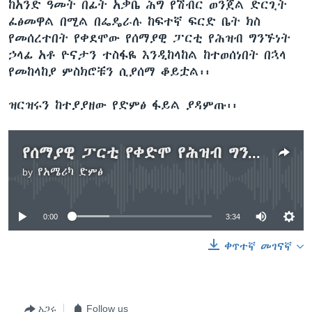
ከአንድ ዓመት በፊት አቃቤ ሕግ የሽብር ወንጀል ድርጊት
ፈፅመዋል በሚል በፌዴራሉ ከፍተኛ ፍርድ ቤት ክስ
የመሰረተበት የቀደሞው የሰማያዊ ፓርቲ የሕዝብ ግንኙነት
ኃላፊ አቶ ዮናታን ተስፋዬ እንዲከላከል ከተወሰነበት በኋላ
የመከላከያ ምስክሮቹን ሲያሰማ ቆይቷል፡፡
ዝርዝሩን ከተያያዘው የድምፅ ፋይል ያዳምጡ፡፡
የሰማያዊ ፓርቲ የቀድሞ የሕዝብ ግንኙነት ኃላፊ የመጨረሻ የመከላከያ ማስረጃውን ለፍርድ ቤት አቀረበ
by
የአሜሪካ ድምፅ
No media source currently available
0:00
3:34
ቀጥተኛ መገናኛ
አጋሩ
Follow us