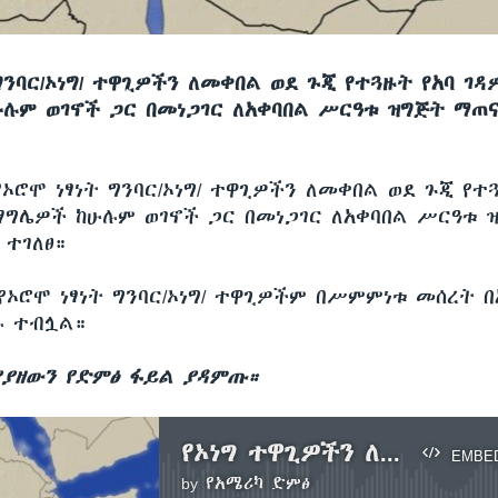
ግንባር/ኦነግ/ ተዋጊዎችን ለመቀበል ወደ ጉጂ የተጓዙት የአባ ገዳ
ሉም ወገኖች ጋር በመነጋገር ለአቀባበል ሥርዓቱ ዝግጅት ማጠ
የኦሮሞ ነፃነት ግንባር/ኦነግ/ ተዋጊዎችን ለመቀበል ወደ ጉጂ የተ
ማግሌዎች ከሁሉም ወገኖች ጋር በመነጋገር ለአቀባበል ሥርዓቱ 
ተገለፀ።
የኦሮሞ ነፃነት ግንባር/ኦነግ/ ተዋጊዎችም በሥምምነቱ መሰረት በ
ሉ ተብሏል።
ያዘውን የድምፅ ፋይል ያዳምጡ።
የኦነግ ተዋጊዎችን ለመቀበል ዝግጅት መጠናቀቁ ተገለፀ
EMBE
by
የአሜሪካ ድምፅ
No media source currently available