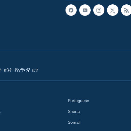
ት ሰዓት የአማርኛ ዜና
Portuguese
a
Shona
Somali