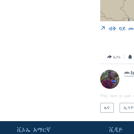
ብቅ ባይ መ
አጋሩ
ሙክ
This item is part 
ዜና
ኢትዮ
ቪኦኤ አማርኛ
ቪዲዮ