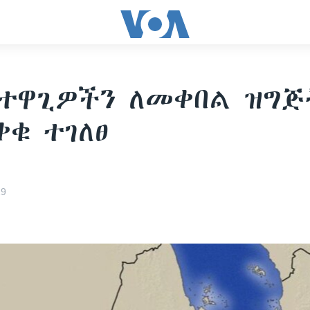
 ተዋጊዎችን ለመቀበል ዝግጅ
ቁ ተገለፀ
19