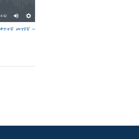
4:42
ቀጥተኛ መገናኛ
SHARE