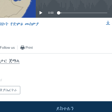
0:00
ስኮት የድምፅ መስምያ
EMBED
Follow us
Print
ታር ጀማል
of
ጵያ/ኤርትራ
ይከተሉን