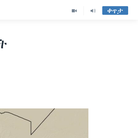
ቀጥታ
ት