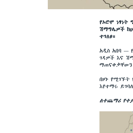
የኦሮሞ ነፃነት 
ሽማግሌዎች ከሁ
ተገለፀ።
አዲስ አበባ —
ገዳዎች እና ሽ
ማጠናቀቃቸውን 
በዞኑ የሚገኙት 
እየተማሩ ይገባ
ለተጨማሪ የተያ