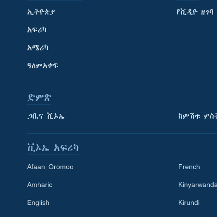
ኢትዮጵያ
የቪዲዮ ዘገባ
አፍሪካ
አሜሪካ
ዓለምአቀፍ
ድምጽ
ጋቢና ቪኦኤ
ከምሽቱ ሦስ
ቪኦኤ አፍሪካ
Afaan Oromoo
French
Amharic
Kinyarwand
English
Kirundi
Learning English