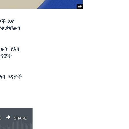
ዎች እና
ናቀቃቸውን
ጓዙት የአባ
ዝግጅት
አባ ገዳዎች
D
SHARE