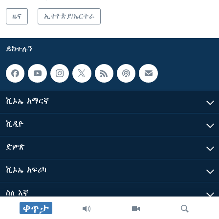
ዜና
ኢትዮጵያ/ኤርትራ
ይከተሉን
ቪኦኤ አማርኛ
ቪዲዮ
ድምጽ
ቪኦኤ አፍሪካ
ስለ እኛ
ቀጥታ