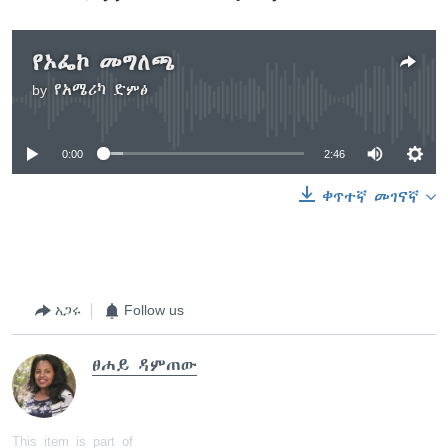
የኦፌኮ መግለጫ
by
የአሜሪካ ድምፅ
No media source currently available
0:00
2:46
ቀጥተኛ መገናኛ
አጋሩ
Follow us
ፀሐይ ዳምጠው
This item is part of