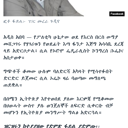
ቋንቋዎች
ፎቶ ፋይል፦ ፕ/ር መረራ ጉዲና
አዲስ አበባ —
የፖለቲካ ሁኔታው ወደ የእርስ በርስ ውግያ
መሸጋገሩ የሃገሪቱን የወደፊት እጣ ፋንታ እጅግ አሳሳቢ ደረጃ
ላይ አድርሶታል፤ ሲል የኦሮሞ ፌዴራሊስት ኮንግረስ /ኦፌኮ/
አስታወቀ።
ግጭቶች ቆመው ሁሉም ባለድርሻ አካላት የሚሳተፉበት
ድርድር ይጀመር ሲል ኦፌኮ ዛሬ ባወጣው መግለጫ
ጠይቋል።
በሰሜን ኢትዮጵያ እየተወሰደ ያለው እርምጃ የሚቆመው
በህወሓት ውስጥ ያሉ ወንጀለኞች ለፍርድ ሲቀርቡ ብቻ
መሆኑን የኢትዮጵያ መንግሥት ግልፅ አድርጓል።
ዝርዝሩን ከተያያዘው የድምጽ ፋይል ያድምጡ፡
፡