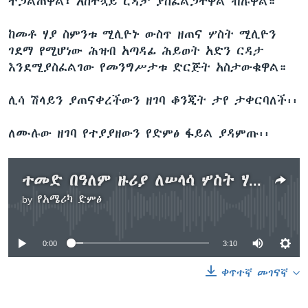
ተጋልጠዋል፤ አስቸኳይ ርዳታ ያስፈልጋቸዋል ብሉዋል።
ከመቶ ሃያ ስምንቱ ሚሊዮኑ ውስጥ ዘጠና ሦስት ሚሊዮን
ገደማ የሚሆነው ሕዝብ አጣዳፊ ሕይወት አድን ርዳታ
እንደሚያስፈልገው የመንግሥታቱ ድርጅት አስታውቁዋል።
ሊሳ ሽላይን ያጠናቀረችውን ዘገባ ቆንጂት ታየ ታቀርባለች፡፡
ለሙሉው ዘገባ የተያያዘውን የድምፅ ፋይል ያዳምጡ፡፡
ተመድ በዓለም ዙሪያ ለሠላሳ ሦስት ሃገሮች የገንዘብ ድጋፍ ጠየቀ
by
የአሜሪካ ድምፅ
No media source currently available
0:00
3:10
ቀጥተኛ መገናኛ