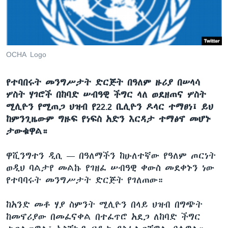
ቋንቋዎች
OCHA Logo
የተባበሩት መንግሥታት ድርጅት በዓለም ዙሪያ በሠላሳ
ሦስት ሃገሮች በከባድ ሠብዓዊ ችግር ላለ ወደዘጠና ሦስት
ሚሊዮን የሚጠጋ ህዝብ የ22.2 ቢሊዮን ዶላር ተማፀነ፤ ይህ
ከምንጊዜውም ግዙፍ የነፍስ አድን እርዳታ ተማፅኖ መሆኑ
ታውቁዋል።
ዋሺንግተን ዲሲ —
በዓለማችን ከሁለተኛው የዓለም ጦርነት
ወዲህ ባልታየ መልኩ የገዘፈ ሠብዓዊ ቀውስ መደቀኑን ነው
የተባባሩት መንግሥታት ድርጅት የገለጠው።
ከአንድ መቶ ሃያ ስምንት ሚሊዮን በላይ ህዝብ በግጭት
ከመኖሪያው በመፈናቀል በተፈጥሮ አደጋ ለከባድ ችግር