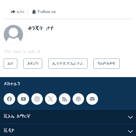
አጋሩ
Follow us
ቆንጂት ታየ
This item is part of
ዜና
አፍሪካ
ኢትዮጵያ/ኤርትራ
ዓለምአቀፍ
ይከተሉን
ቪኦኤ አማርኛ
ቪዲዮ