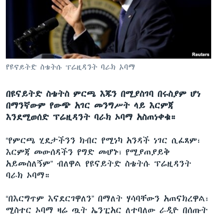
ቋንቋዎች
የዩናይትድ ስቴትሱ ፕሬዚዳንት ባራክ ኦባማ
በዩናይትድ ስቴትስ ምርጫ እጁን በሚያስገባ በሩስያም ሆነ
በማንኛውም የውጭ አገር መንግሥት ላይ እርምጃ
እንደሚወሰድ ፕሬዚዳንት ባራክ ኦባማ አስጠነቀቁ።
“የምርጫ ሂደታችንን ክብር የሚነካ አንዳች ነገር ሲፈጸም፣
እርምጃ መውሰዳችን የግድ መሆኑ፣ የሚያጠያይቅ
አይመስለኝም” ብለዋል የዩናይትድ ስቴትሱ ፕሬዚዳንት
ባራክ ኦባማ።
“በእርግጥም እናደርገዋለን” በማለት ሃሳባቸውን አጠናክረዋል፣
ሚስተር ኦባማ ዛሬ ጧት ኤንፒአር ለተባለው ራዲዮ በሰጡት