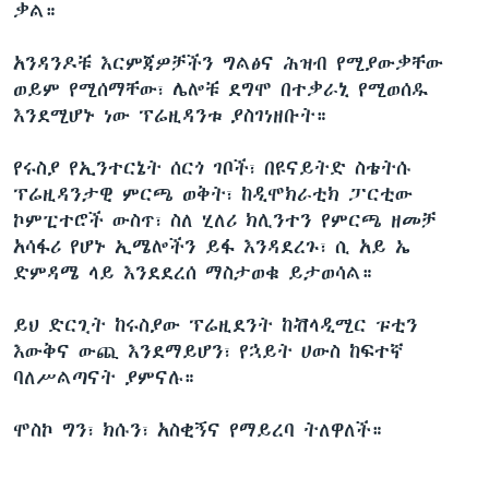
ቃል።
አንዳንዶቹ እርምጃዎቻችን ግልፅና ሕዝብ የሚያውቃቸው
ወይም የሚሰማቸው፣ ሌሎቹ ደግሞ በተቃራኒ የሚወሰዱ
እንደሚሆኑ ነው ፕሬዚዳንቱ ያስገነዘቡት።
የሩስያ የኢንተርኔት ሰርጎ ገቦች፣ በዩናይትድ ስቴትሱ
ፕሬዚዳንታዊ ምርጫ ወቅት፣ ከዲሞክራቲክ ፓርቲው
ኮምፒተሮች ውስጥ፣ ስለ ሂለሪ ክሊንተን የምርጫ ዘመቻ
አሳፋሪ የሆኑ ኢሜሎችን ይፋ እንዳደረጉ፣ ሲ አይ ኤ
ድምዳሜ ላይ እንደደረሰ ማስታወቁ ይታወሳል።
ይህ ድርጊት ከሩስያው ፕሬዚደንት ከቭላዲሚር ፑቲን
እውቅና ውጪ እንደማይሆን፣ የኋይት ሀውስ ከፍተኛ
ባለሥልጣናት ያምናሉ።
ሞስኮ ግን፣ ክሱን፣ አስቂኝና የማይረባ ትለዋለች።