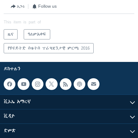
አጋሩ
Follow us
This item is part of
ዜና
ዓለምአቀፍ
የዩናይትድ ስቴትስ ፕሬዝደንታዊ ምርጫ 2016
ይከተሉን
ቪኦኤ አማርኛ
ቪዲዮ
ድምጽ