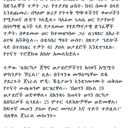
ከጽንፈኞች ጥቃት ጋራ የተያያዘ ሁከት፣ ከ40 በመቶ በላይ
እንደጨመረ፣ በዓለም ዙሪያ የትጥቅ ግጭቶችንና ቀውሶችን
የሚያጠና ቡድን ገልጿል። ባለፈው ነሐሴ ወር የታየውና
በሰላማዊ ዜጎች ላይ የታለመው የሃይማኖታዊ ጽንፈኞች
ጥቃት፣ በቀደመው ወር ከተመዘገበው ጋራ ሲነጻጸር በአራት
ዕጥፍ አሻቅቧል፡፡ በቲላበሪ ግዛት ውስጥ፣ በጸጥታ ኀይሎች
ላይ በተሰነዘረ ጥቃት 40 ያህል ወታደሮች እንደተገደሉ፣
የጥናት ፕሮጀክቱ አክሎ አመልክቷል።
ጥቃቱ፣ “ለበርካታ ጀግና ወታደሮቻችንን አሳዛኝ አሟሟት
ምክንያት ኾኗል፤” ሲሉ፣ በትላንቱ መግለጫቸው ይፋ
ያደረጉት ጀነራል ሞዲ፣ ኹኔታውን እንደገመገሙት ጠቅሰው
የጥናት ውጤቱንም ዘርዝረዋል፡፡ “በወገን በኩል 29
ወታደሮች ወድቀዋል። በአንጻሩ ከጠላት ወገን በርካታ
አሸባሪዎች ሲገደሉ፣ 15 ሞተር ሳይክሎቻቸው ወድመዋል፤
ከፍተኛ መጠን ያለው የጦር መሣሪያ እና ጥይት ተይዟል፤”
ብለዋል ጀነራል መኰንኑ።