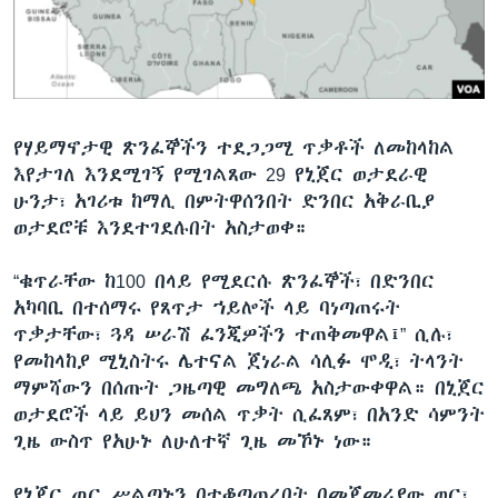
ቋንቋዎች
የሃይማኖታዊ ጽንፈኞችን ተደጋጋሚ ጥቃቶች ለመከላከል
እየታገለ እንደሚገኝ የሚገልጸው 29 የኒጀር ወታደራዊ
ሁንታ፣ አገሪቱ ከማሊ በምትዋሰንበት ድንበር አቅራቢያ
ወታደሮቹ እንደተገደሉበት አስታወቀ።
“ቁጥራቸው ከ100 በላይ የሚደርሱ ጽንፈኞች፣ በድንበር
አካባቢ በተሰማሩ የጸጥታ ኀይሎች ላይ ባነጣጠሩት
ጥቃታቸው፣ ጓዳ ሠራሽ ፈንጂዎችን ተጠቅመዋል፤” ሲሉ፣
የመከላከያ ሚኒስትሩ ሌተናል ጀነራል ሳሊፉ ሞዲ፣ ትላንት
ማምሻውን በሰጡት ጋዜጣዊ መግለጫ አስታውቀዋል። በኒጀር
ወታደሮች ላይ ይህን መሰል ጥቃት ሲፈጸም፣ በአንድ ሳምንት
ጊዜ ውስጥ የአሁኑ ለሁለተኛ ጊዜ መኾኑ ነው።
የኒጀር ጦር ሥልጣኑን በተቆጣጠረበት በመጀመሪያው ወር፣