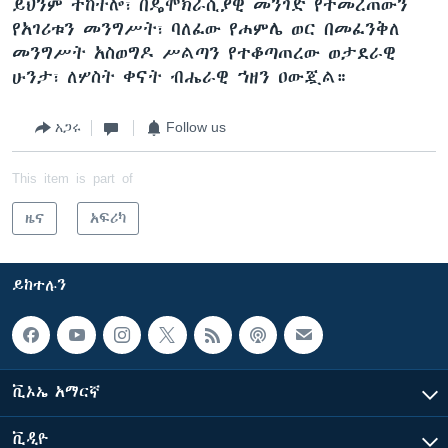
ይህንም ተከትሎ፣ በዴሞክራሲያዊ መንገድ የተመረጠውን
የአገሪቱን መንግሥት፣ ባለፈው የሐምሌ ወር በመፈንቅለ
መንግሥት አስወግዶ ሥልጣን የተቆጣጠረው ወታደራዊ
ሁንታ፣ ለሦስት ቀናት ብሔራዊ ኀዘን ዐውጇል።
አጋሩ
Follow us
This item is part of
ዜና
አፍሪካ
ይከተሉን
ቪኦኤ አማርኛ
ቪዲዮ