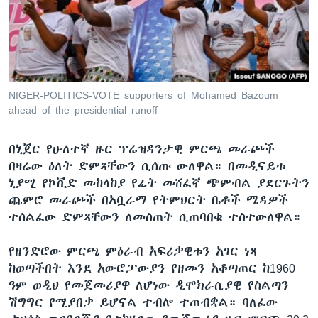
ቋንቋዎች
NIGER-POLITICS-VOTE supporters of Mohamed Bazoum
ahead of the presidential runoff
በኒጀር የሁለተኛ ዙር ፕሬዝዳንታዊ ምርጫ መራጮች
በዛሬው ዕለት ድምጻቸውን ሲሰጡ ውለዋል። በመዲናይቱ
ኒያሚ የኮቪድ መከላከያ የፊት መሸፈኛ ጭምብል ያደርጉትን
ጨምሮ መራጮች በአቧራማ የትምህርት ቤቶች ሜዳዎች
ተሰልፈው ድምጻቸውን ለመስጠት ሲጠባበቁ ተስተውለዋል።
የዘንድሮው ምርጫ ምዕራብ አፍሪቃዊቱን አገር ነጻ
ከወጣችበት እንደ አውሮፓውያን የዘመን አቆጣጠር ከ1960
ዓም ወዲህ የመጀመሪያዋ ለሆነው ዲሞክራሲያዊ የስልጣን
ሽግግር የሚያበቃ ይሆናል ተብሎ ተጠብቋል። ባለፈው