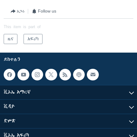
አጋሩ
Follow us
This item is part of
ዜና
አፍሪካ
ይከተሉን
ቪኦኤ አማርኛ
ቪዲዮ
ድምጽ
ቪኦኤ አፍሪካ