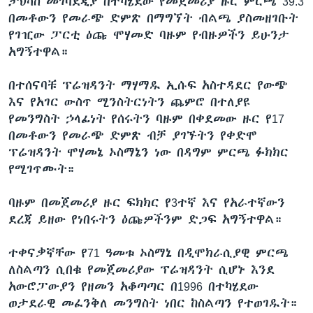
ታህሳስ መገባደጂያ በተካሄደው የመጀመሪያ ዙር ምርጫ 39.3
በመቶውን የመራጭ ድምጽ በማግኘት ብልጫ ያስመዘገቡት
የገዢው ፓርቲ ዕጩ ሞሃመድ ባዙም የብዙዎችን ይሁንታ
አግኝተዋል።
በተሰናባቹ ፕሬዝዳንት ማሃማዱ ኢሱፍ አስተዳደር የውጭ
እና የአገር ውስጥ ሚንስትርነትን ጨምሮ በተለያዩ
የመንግስት ኃላፊነት የሰሩትን ባዙም በቀደመው ዙር የ17
በመቶውን የመራጭ ድምጽ ብቻ ያገኙትን የቀድሞ
ፕሬዝዳንት ሞሃመኔ ኦስማኔን ነው በዳግም ምርጫ ፉክክር
የሚገጥሙት።
ባዙም በመጀመሪያ ዙር ፍክክር የ3ተኛ እና የአራተኛውን
ደረጃ ይዘው የነበሩትን ዕጩዎችንም ድጋፍ አግኝተዋል።
ተቀናቃኛቸው የ71 ዓመቱ ኦስማኔ በዲሞክራሲያዊ ምርጫ
ለስልጣን ሲበቁ የመጀመሪያው ፕሬዝዳንት ሲሆኑ እንደ
አውሮፓውያን የዘመን አቆጣጣር በ1996 በተካሄደው
ወታደራዊ መፈንቅለ መንግስት ነበር ከስልጣን የተወገዱት።