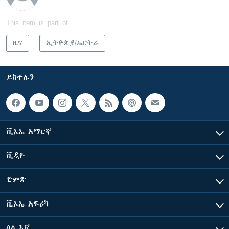
This item is part of
ዜና
ኢትዮጵያ/ኤርትራ
ይከተሉን
ቪኦኤ አማርኛ
ቪዲዮ
ድምጽ
ቪኦኤ አፍሪካ
ስለ እኛ