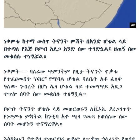
ቋንቋዎች
ነቀምቴ ከተማ ውስጥ ትናንት ምሽት በአንድ ሆቴል ላይ
በተጣለ የእጅ ቦምብ አደጋ አንድ ሰው ተገድሏል፤ ዘጠኝ ሰው
መቁሰሉ ተነግሯል።
ነቀምት —
ባለፈው ሣምንትም የዚሁ ትናንት ጥቃቱ
የተፈፀመበት “ሶከር” የሚባል ሆቴል ባለቤት አቶ ፈለቀ
ዓለሙ ንብረት በሆነ ሌላ ሆቴል ላይ ተመሣሣይ አደጋ
ተጥሎ ሰባት ሰው መቁሰሉ ተዘግቧል።
ቦምቡ ትናንት ሆቴሉ ላይ መወርወሩን ለቪኦኤ ያረጋገጥት
የነቀምቴ ምክትል ከንቲባ አቶ ጫላ ገመዳ የቆሰለው ሰው
ሰባት መሆኑን ተናግረዋል።
እስከአሁን የተያዘ ተጠርጣሪ ወይም ለጥቃቱ ኃላፊነት የወሰደ