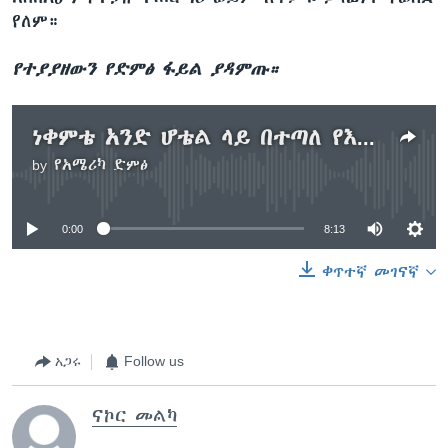
የለም።
የተያያዘውን የድምፅ ፋይል ያዳምጡ።
ነቀምቴ አንድ ሆቴል ላይ በተጣለ የእጅ ቦምብ የሰው ሕይወት አለፈ
by
የአሜሪካ ድምፅ
No media source currently available
0:00
8:13
ቀጥተኛ መገናኛ
አጋሩ
Follow us
ናኮር መልካ