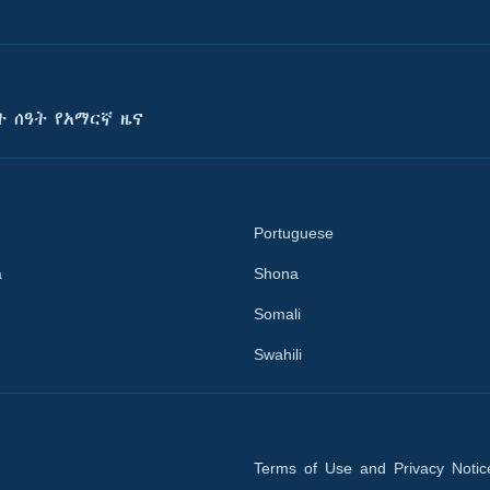
ት ሰዓት የአማርኛ ዜና
Portuguese
a
Shona
Somali
Swahili
Terms of Use and Privacy Notic