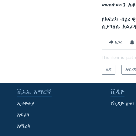
መጠቀሙን አቆመ
የአፍሪካ ብሄራ
ሲያገለሉ አልፈ
አጋሩ
This item is part 
ዜና
አፍሪ
ቪኦኤ አማርኛ
ቪዲዮ
ኢትዮጵያ
የቪዲዮ ዘገባ
አፍሪካ
አሜሪካ