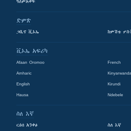
ዓለምአቀፍ
ድምጽ
ጋቢና ቪኦኤ
ከምሽቱ ሦስ
ቪኦኤ አፍሪካ
Afaan Oromoo
French
Amharic
Kinyarwand
English
Kirundi
Learning English
Hausa
Ndebele
ይከተሉን
ስለ እኛ
ርዕሰ አንቀፅ
ስለ እኛ
ቋንቋዎች