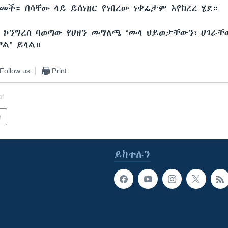
ች። በሳቸው ላይ ይሰነዘር የነበረው ነቀፊታም እየከረረ ሄደ።
ዊ ኮንግረስ ባወጣው የሀዘን መግለጫ “መላ ህይወታቸውን፣ ሀገራቸ
ዋል” ይላል።
Follow us
Print
of
ካ
ይከተሉን