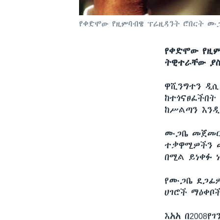
የቀድሞው የዚምባብዌ ፕሬዚዳንት ሮበርት ሙ
የቀድሞው የዚም
ትዊተራቸው ያስ
ዋሺንግተን ዲ
ከተጎናፀፈችበት
ከሥልጣን እንዲ
ሙጋቤ መጀመርያ
ተቃዋሚዎችን መ
በሚል ይነቀፉ ነ
የሙጋቤ ደጋፊዎ
ሀገሮች ማዕቀቦ
እአአ በ2008የ