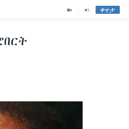
ቀጥታ
ሮበርት