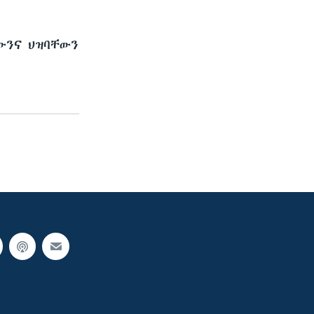
ውንና ህዝባቸውን