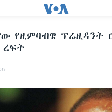
ው የዚምባብዌ ፕሬዚዳንት 
 ረፍት
019