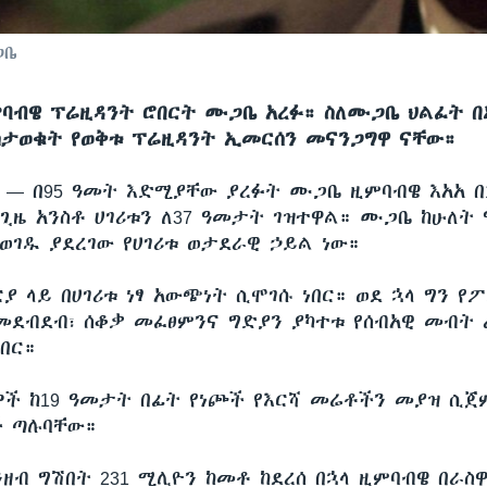
ጋቤ
ባብዌ ፕሬዚዳንት ሮበርት ሙጋቤ አረፉ። ስለሙጋቤ ህልፈት በ
ታወቁት የወቅቱ ፕሬዚዳንት ኢመርሰን መናንጋግዋ ናቸው።
ሲ —
በ95 ዓመት እድሚያቸው ያረፉት ሙጋቤ ዚምባብዌ እአአ በ1
 ጊዜ አንስቶ ሀገሪቱን ለ37 ዓመታት ገዝተዋል። ሙጋቤ ከሁለት
ወገዱ ያደረገው የሀገሪቱ ወታደራዊ ኃይል ነው።
 ላይ በሀገሪቱ ነፃ አውጭነት ሲሞገሱ ነበር። ወደ ኋላ ግን የፖ
ደብደብ፣ ሰቆቃ መፈፀምንና ግድያን ያካተቱ የሰብአዊ መብት 
በር።
ች ከ19 ዓመታት በፊት የነጮች የእርሻ መሬቶችን መያዝ ሲጀ
ች ጣሉባቸው።
ገንዘብ ግሽበት 231 ሚሊዮን ከመቶ ከደረሰ በኋላ ዚምባብዌ በራስዋ