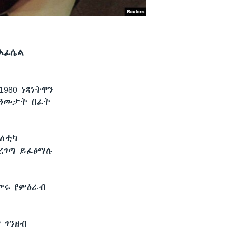
ኦፊሴል
980 ነጻነትዋን
 ዓመታት በፊት
ለቲካ
ረገጣ ይፈፅማሉ
ምሩ የምዕራብ
 ገንዘብ