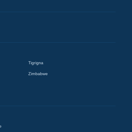
Tigrigna
Zimbabwe
e