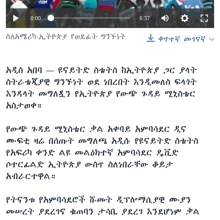
0:00
6:37
ቋንቋዎች
ስለአሜሪካ-ኢትዮጵያ የወደፊት ግንኙነት
ቀጥተኛ መገናኛ
አዲስ አበባ —
ዩናይትድ ስቴትስ ከኢትዮጵያ ጋር ያላት
ስትራቴጂያዊ ግንኙነት ወደ ነበረበት እንዲመለስ ፍላጎት
እንዳላት መግለጿን የኢትዮጵያ የውጭ ጉዳይ ሚኒስቴር
አስታወቀ።
የውጭ ጉዳይ ሚኒስቴር ቃል አቀባይ አምባሳደር ዲና
ሙፍቲ ዛሬ በሰጡት መግለጫ አዲሱ የዩናይትድ ስቴትስ
የአፍሪካ ቀንድ ልዩ መልዕክተኛ አምባሳደር ዴቪድ
ሶተርፊልድ ኢትዮጵያ ውስጥ ስለነበራቸው ቆይታ
አብራርተዋል።
የትናንቱ የአምባሳደሮች ሹመት ዲፕሎማሲያዊ ሙያን
መሠረት ያደረገና ቁጠባን ታሳቢ ያደረገ እንደሆነም ቃል