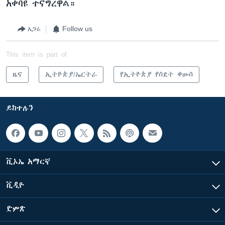
አቀባዩ ተናግረዋል።
አጋሩ
Follow us
This item is part of
ዜና
ኢትዮጵያ/ኤርትራ
የኢትዮጵያ የስደት ቀውስ
ይከተሉን
ቪኦኤ አማርኛ
ቪዲዮ
ድምጽ