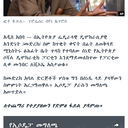
ቋንቋዎች
ፎቶ ፋይል፦ ፕሮፌሰር በየነ ጴጥሮስ
አዲስ አበባ —
በኢትዮጵያ ፌዴራላዊ ዴሞክራሲያዊ
አንድነት /መድረክ/ ስም ከጥቂት ቀናት በፊት ለጠቅላይ
ሚኒስትሩ ፅሕፈት ቤት ተላከ የተባለው ሰነድ የኢትዮጵያ
ሶሻል ዴሞክራቲክ ፓርቲን እንደማይመለከተው የፓርቲው
ሊቀ መንበር ለቪኦኤ አስታወቁ።
ከመድረክ አባል ድርጅቶች ሦስቱ ግን በሰነዱ ላይ ያላቸውን
ስምምነት አረጋግጠዋል። ኢሶዴፓ ያራሱን መግለጫ
አውጥቷል።
ለተጨማሪ የተያያዘውን የድምፅ ፋይል ያዳምጡ።
የኢሶዴፓ መግለጫ