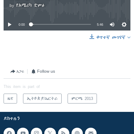
by
የአሜሪካ ድምፅ
No media source currently available
0:00
5:46
ቀጥተኛ መገናኛ
አጋሩ
Follow us
This item is part of
ዜና
ኢትዮጵያ/ኤርትራ
ምርጫ 2013
ይከተሉን