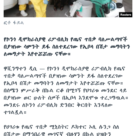
ቋንቋዎች
ፎቶ ፋይል
የኮንጎ ዲሞክራስያዊ ሪፖብሊክ የጤና ጥበቃ ባለሥልጣኖች
በያዝነው ሳምንት ይፋ ስለተደረገው የኢቦላ በሽታ መግባትን
ለመግታት እየተሯሯጡ ናቸው።
ዋሺንግተን ዲሲ —
የኮንጎ ዲሞክራስያዊ ሪፖብሊክ የጤና
ጥበቃ ባለሥልጣኖች በያዝነው ሳምንት ይፋ ስለተደረገው
የኢቦላ በሽታ መግባትን ለመግታት እየተሯሯጡ ናቸው።
በሰሜን ምሥራቅ በኩል ርቆ በሚገኝ የሀገሪቱ መንደር ላይ
በያዝነው ወር ሁለት ሰዎች በኢቦላ እንደሞቱ ተረጋግጧል።
መንደሩ ለኮንጎ ሪፖብሊክ ድንበር ቅርበት እንዳለው
ተገልጿል።
የሀገሪቱ የጤና ጥበቃ ሚኒስትር ዶክተር ኦሊ ሉንጋ ስለ
በሽታው በማኅበራዊ መገናኛ ብዙሃን በኩል ህዝቡን