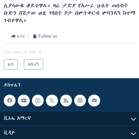
ሲያሳውቁ ቆይተዋል። ዛሬ ታድያ የአሥራ ሁለት ጠበብት
ቡድን በሽታው ወደ ገባበት ቦታ በምትቀርብ ምባንዳካ ከተማ
ገብተዋል።
አጋሩ
Follow us
This item is part of
ዜና
አፍሪካ
ይከተሉን
ቪኦኤ አማርኛ
ቪዲዮ