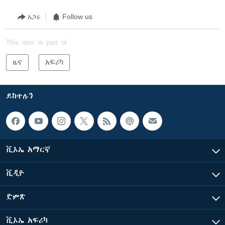
አጋሩ
Follow us
This item is part of
ዜና
አፍሪካ
ይከተሉን
ቪኦኤ አማርኛ
ቪዲዮ
ድምጽ
ቪኦኤ አፍሪካ