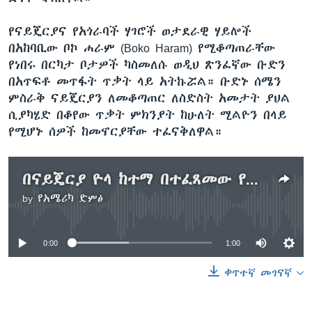
የናይጄርያና የአጎራባች ሃገሮች ወታደራዊ ሃይሎች
በአከባቢው ቦኮ ሐራም (Boko Haram) የሚቆጣጠራቸው
የነበሩ በርካታ ቦታዎች ካስመለሱ ወዲህ ጽንፈኛው ቡድን
በአጥፍቶ መጥፋት ጥቃት ላይ አትኩሯል። ቡድኑ ሰሜን
ምስራቅ ናይጄርያን ለመቆጣጠር ለስድስት አመታት ያህል
ሲያካሄድ በቆየው ጥቃት ምክንያት ከሁለት ሚልዮን በላይ
የሚሆኑ ሰዎች ከመኖርያቸው ተፈናቅለዋል።
በናይጄርያ ዮላ ከተማ በተፈጸመው የሽበር ጥቃት 30 ሰዎች ተገድለዋል
by
የአሜሪካ ድምፅ
No media source currently available
0:00
1:00
ቀጥተኛ መገናኛ