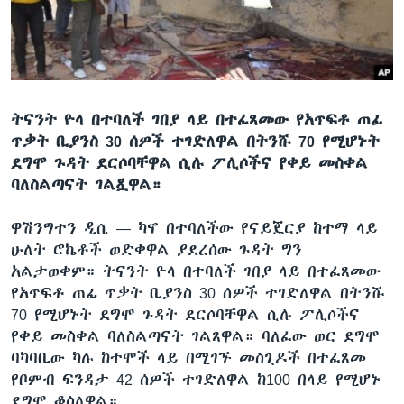
ቋንቋዎች
ትናንት ዮላ በተባለች ገበያ ላይ በተፈጸመው የአጥፍቶ ጠፊ
ጥቃት ቢያንስ 30 ሰዎች ተገድለዋል በትንሹ 70 የሚሆኑት
ደግሞ ጉዳት ደርሶባቸዋል ሲሉ ፖሊሶችና የቀይ መስቀል
ባለስልጣናት ገልጿዋል።
ዋሽንግተን ዲሲ —
ካኖ በተባለችው የናይጄርያ ከተማ ላይ
ሁለት ሮኬቶች ወድቀዋል ያደረሰው ጉዳት ግን
አልታወቀም። ትናንት ዮላ በተባለች ገበያ ላይ በተፈጸመው
የአጥፍቶ ጠፊ ጥቃት ቢያንስ 30 ሰዎች ተገድለዋል በትንሹ
70 የሚሆኑት ደግሞ ጉዳት ደርሶባቸዋል ሲሉ ፖሊሶችና
የቀይ መስቀል ባለስልጣናት ገልጸዋል። ባለፈው ወር ደግሞ
ባካባቢው ካሉ ከተሞች ላይ በሚገኙ መስጊዶች በተፈጸመ
የቦምብ ፍንዳታ 42 ሰዎች ተገድለዋል ከ100 በላይ የሚሆኑ
ደግሞ ቆስለዋል።