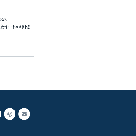
ክፍል
ርጅት ተጠባባቂ