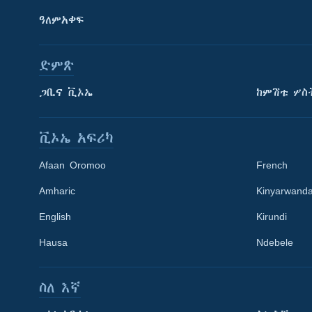
ዓለምአቀፍ
ድምጽ
ጋቢና ቪኦኤ
ከምሽቱ ሦስ
ቪኦኤ አፍሪካ
Afaan Oromoo
French
Amharic
Kinyarwand
English
Kirundi
Learning English
Hausa
Ndebele
ይከተሉን
ስለ እኛ