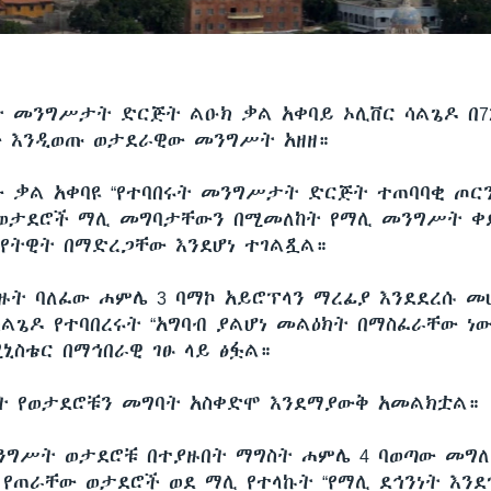
ት መንግሥታት ድርጅት ልዑክ ቃል አቀባይ ኦሊቨር ሳልጌዶ በ7
ው እንዲወጡ ወታደራዊው መንግሥት አዘዘ።
ው ቃል አቀባዩ “የተባበሩት መንግሥታት ድርጅት ተጠባባቂ ጦርን
 ወታደሮች ማሊ መግባታቸውን በሚመለከት የማሊ መንግሥት ቀ
 የትዊት በማድረጋቸው እንደሆነ ተገልጿል።
ዙት ባለፈው ሐምሌ 3 ባማኮ አይሮፕላን ማረፊያ እንደደረሱ መ
ልጌዶ የተባበረሩት “አግባብ ያልሆነ መልዕክት በማስፈራቸው ነው
ኒስቴር በማኅበራዊ ገፁ ላይ ፅፏል።
 የወታደሮቹን መግባት አስቀድሞ እንደማያውቅ አመልክቷል።
ንግሥት ወታደሮቹ በተያዙበት ማግስት ሐምሌ 4 ባወጣው መግለ
 የጠራቸው ወታደሮች ወደ ማሊ የተላኩት “የማሊ ደኅንነት እንደ