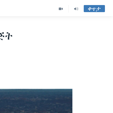
ቀጥታ
ጅት