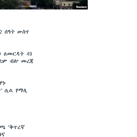
2 ሰዓት ውስጥ
 ለመርዳት 49
ደም ብሎ መረጃ
ሆኑ
” ሲል የማሊ
ጫ “ቅጥረኛ
ገና