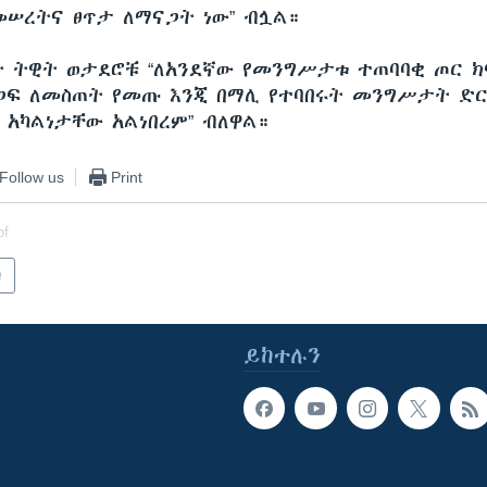
መሠረትና ፀጥታ ለማናጋት ነው” ብሏል።
ት ትዊት ወታደሮቹ “ለአንደኛው የመንግሥታቱ ተጠባባቂ ጦር 
ጋፍ ለመስጠት የመጡ እንጂ በማሊ የተባበሩት መንግሥታት ድ
 አካልነታቸው አልነበረም” ብለዋል።
Follow us
Print
of
ካ
ይከተሉን