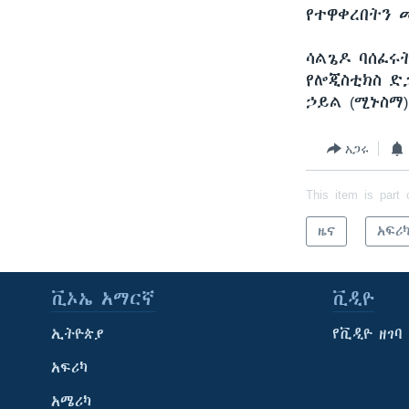
የተዋቀረበትን 
ሳልጌዶ ባሰፈሩ
የሎጂስቲክስ ድ
ኃይል (ሚኑስማ)
አጋሩ
This item is part 
ዜና
አፍሪ
ቪኦኤ አማርኛ
ቪዲዮ
ኢትዮጵያ
የቪዲዮ ዘገባ
አፍሪካ
አሜሪካ