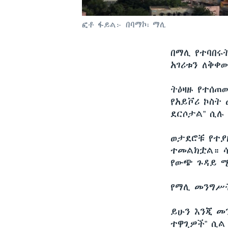
ፎቶ ፋይል፦ በባማኮ፣ ማሊ
በማሊ የተባበሩ
አገሪቱን ለቅቀ
ትዕዛዙ የተሰጠ
የአይቮሪ ኮስት
ደርሶታል” ሲሉ
ወታደሮቹ የተያ
ተመልክቷል። ሳ
የውጭ ጉዳይ ሚ
የማሊ መንግሥት
ይሁን እንጂ መ
ተዋጊዎች” ሲል