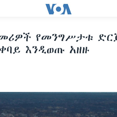
 መሪዎች የመንግሥታቱ ድር
ቀባይ እንዲወጡ አዘዙ