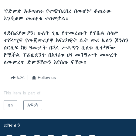
“የድምጽ አቆጣጠሩ የተጭበረበረ በመሆኑ” ቆጠራው
እንዲቆም መጠየቁ ተሰምቷል።
ላይቤሪያውያን፣ ሁለት ጊዜ የተመረጡት የኖቤል ሰላም
ተሸላሚና የመጀመሪያዋ አፍሪካዊት ሴት መሪ ኤለን ጆንሰን
ሰርሊፍ ከ6 ዓመታት በኋላ ሥልጣን ሲለቁ ሊተካቸው
የሚችል ፕሬዚደንት በአገሪቱ ህገ መንግሥት መሠረት
ለመምረጥ ድምፃቸውን እየሰጡ ናቸው።
አጋሩ
Follow us
This item is part of
ዜና
አፍሪካ
ይከተሉን