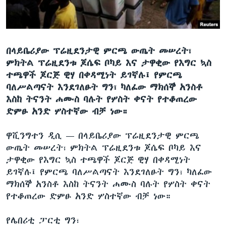
ቋንቋዎች
በላይቤሪያው ፕሬዚደንታዊ ምርጫ ውጤት መሠረት፣
ምክትል ፕሬዚደንቱ ጆሴፍ ቦካይ እና ታዋቂው የእግር ኳስ
ተጫዋች ጆርጅ ዊሃ በቀዳሚነት ይገኛሉ፤ የምርጫ
ባለሥልጣናት እንደገለፁት ግን፣ ካለፈው ማክሰኞ አንስቶ
እስከ ትናንት ሐሙስ ባሉት የሦስት ቀናት የተቆጠረው
ድምፁ አንድ ሦስተኛው ብቻ ነው።
ዋሺንግተን ዲሲ —
በላይቤሪያው ፕሬዚደንታዊ ምርጫ
ውጤት መሠረት፣ ምክትል ፕሬዚደንቱ ጆሴፍ ቦካይ እና
ታዋቂው የእግር ኳስ ተጫዋች ጆርጅ ዊሃ በቀዳሚነት
ይገኛሉ፤ የምርጫ ባለሥልጣናት እንደገለፁት ግን፣ ካለፈው
ማክሰኞ አንስቶ እስከ ትናንት ሐሙስ ባሉት የሦስት ቀናት
የተቆጠረው ድምፁ አንድ ሦስተኛው ብቻ ነው።
የሌበሪቲ ፓርቲ ግን፣