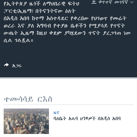
ቀጥተኛ መገናኛ
የኢትዮጵያ ዜጎች ለማህበራዊ ፍትህ
ፓርቲ/ኢዜማ/ በትናንትናው ዕለት
በአዲስ አበባ ከተማ አስተዳደር የቀረበው የህገወጥ የመሬት
ቋንቋዎች
ወረራ እና ያለ አግባብ የተያዙ ቤቶችን የሚያሳይ የጥናት
ውጤት ኢዜማ ከዚህ ቀደም ያካሄደውን ጥናት ያረጋገጠ ነው
ሲል ገልጿል።
አጋሩ
ተመሳሳይ ርእስ
ዜና
ባለቤት አልባ ህንፃዎች በአዲስ አበባ