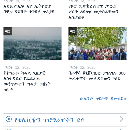
ማርች 14, 2025
ማርች 13, 2025
አይኤምኤፍ እና ኢትዮጵያ
የቦሮ ዴሞክራሲያዊ ፓርቲ
በዋጋ ግሽበት ትንበያ ተለያዩ
ሦስት አባላቱ መታሰራቸውን
አስታወቀ
ማርች 12, 2025
ማርች 12, 2025
የትግራይ ክልል ጊዜያዊ
በሐዋሳ ዩኒቨርሲቲ ያገለገሉ 800
አስተዳደር የፌደራል
ሠራተኞች መታዳቸውን ገለጹ
መንግሥቱን ጣልቃ ገብነት
ጠየቀ
ሁሉንም ክፍሎች ይመልከቱ
የቴሌቪዥን ፕሮግራሞችን ይዩ