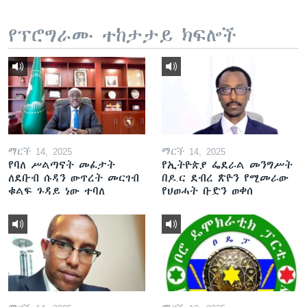
የፕሮግራሙ ተከታታይ ክፍሎች
ማርች 14, 2025
ማርች 14, 2025
የባለ ሥልጣናት መፈታት
የኢትዮጵያ ፌደራል መንግሥት
ለደቡብ ሱዳን ውጥረት መርገብ
በዶ.ር ደብረ ጽዮን የሚመራው
ቁልፍ ጉዳይ ነው ተባለ
የህወሓት ቡድን ወቀሰ