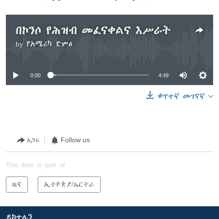
በኮንሶ የሕዝብ መፈናቀልና እሥራት
by
የአሜሪካ ድምፅ
No media source currently available
0:00
4:49
ቀጥተኛ መገናኛ
አጋሩ
Follow us
This item is part of
ዜና
ኢትዮጵያ/ኤርትራ
ይከተሉን