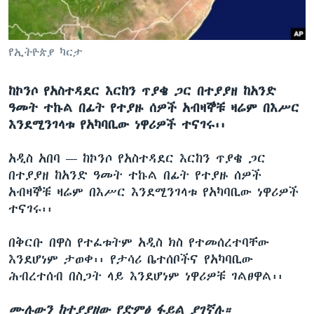
ቋንቋዎች
የኢትዮጵያ ካርታ
ከኮንሶ የአስተዳደር እርከን ጥያቄ ጋር በተያያዘ ከአንድ
ዓመት ተኩል በፊት የተያዙ ሰዎች አብዛኞቹ ዛሬም በእሥር
እንደሚንገላቱ የአካባቢው ነዋሪዎች ተናገሩ፡፡
አዲስ አበባ —
ከኮንሶ የአስተዳደር እርከን ጥያቄ ጋር
በተያያዘ ከአንድ ዓመት ተኩል በፊት የተያዙ ሰዎች
አብዛኞቹ ዛሬም በእሥር እንደሚንገላቱ የአካባቢው ነዋሪዎች
ተናገሩ፡፡
በቅርቡ በዋስ የተፈቱትም አዲስ ክስ የተመሰረተባቸው
እንደሆነም ታወቀ፡፡ የታሳሪ ቤተሰቦችና የአካባቢው
ሕብረተሰብ በስጋት ላይ እንደሆነም ነዋሪዎቹ ገልፀዋል፡፡
ሙሉውን ከተያያዘው የድምፅ ፋይል ያገኛሉ።