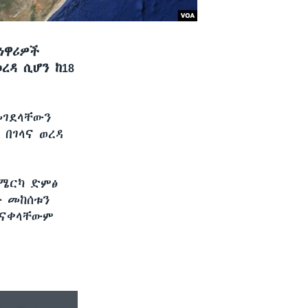
ነዋሪዎች
ረዳ ሲሆን ከ18
መገደላቸውን
 በገላና ወረዳ
አሜርካ ድምፅ
ው መከሰቱን
ፈናቀላቸውም