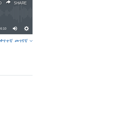
D
SHARE
6:10
ቀጥተኛ መገናኛ
SHARE