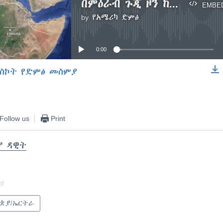
በምዕራብ ጉጂ ዞን ከሃያ በላይ ሰዎች ተገደሉ
EMBE
by
የአሜሪካ ድምፅ
No media source currently available
0:00
ስኮት የድምፅ መስምያ
EMBED
Follow us
Print
ሞ ዳዊት
of
ጵያ/ኤርትራ