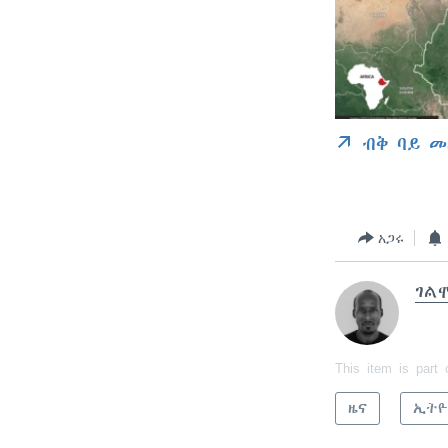
ብቅ ባይ መ
አጋሩ
ገል
This item is part 
ዜና
ኢትዮ