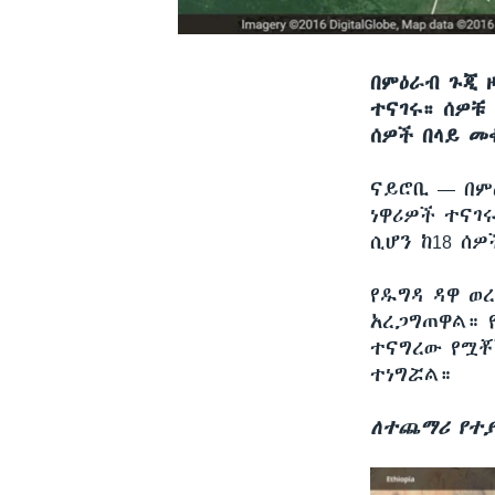
በምዕራብ ጉጂ 
ተናገሩ። ሰዎቹ 
ሰዎች በላይ መ
ናይሮቢ —
በም
ነዋሪዎች ተናገሩ
ሲሆን ከ18 ሰ
የዱግዳ ዳዋ ወ
አረጋግጠዋል። 
ተናግረው የሟቾ
ተነግሯል።
ለተጨማሪ የተያ