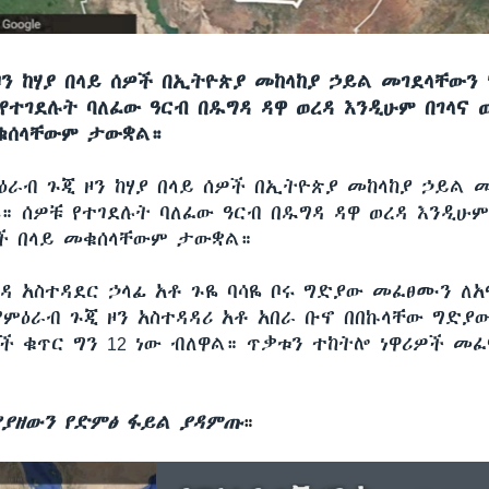
ዞን ከሃያ በላይ ሰዎች በኢትዮጵያ መከላከያ ኃይል መገደላቸውን 
የተገደሉት ባለፈው ዓርብ በዱግዳ ዳዋ ወረዳ እንዲሁም በገላና ወ
ቁሰላቸውም ታውቋል።
ዕራብ ጉጂ ዞን ከሃያ በላይ ሰዎች በኢትዮጵያ መከላከያ ኃይል 
። ሰዎቹ የተገደሉት ባለፈው ዓርብ በዱግዳ ዳዋ ወረዳ እንዲሁም
ዎች በላይ መቁሰላቸውም ታውቋል።
ረዳ አስተዳደር ኃላፊ አቶ ጉዬ ባሳዬ ቦሩ ግድያው መፈፀሙን ለ
የምዕራብ ጉጂ ዞን አስተዳዳሪ አቶ አበራ ቡኖ በበኩላቸው ግድያ
ች ቁጥር ግን 12 ነው ብለዋል። ጥቃቱን ተከትሎ ነዋሪዎች መ
ያዘውን የድምፅ ፋይል ያዳምጡ
።