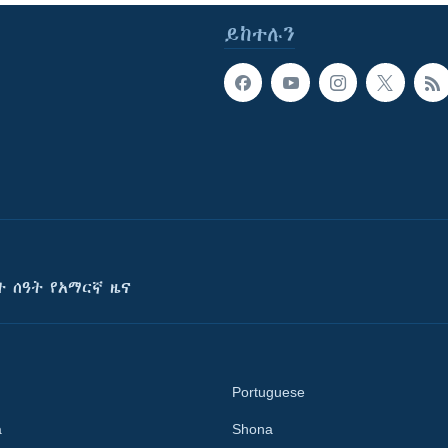
ይከተሉን
ት ሰዓት የአማርኛ ዜና
Portuguese
a
Shona