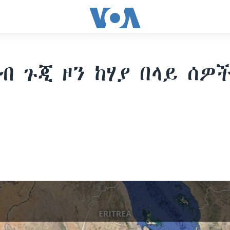
ብ ጉጂ ዞን ከሃያ በላይ ሰዎ
9