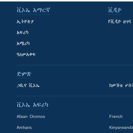
ቪኦኤ አማርኛ
ቪዲዮ
ኢትዮጵያ
የቪዲዮ ዘገባ
አፍሪካ
አሜሪካ
ዓለምአቀፍ
ድምጽ
ጋቢና ቪኦኤ
ከምሽቱ ሦስ
ቪኦኤ አፍሪካ
Afaan Oromoo
French
Amharic
Kinyarwand