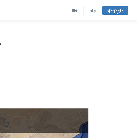
ቀጥታ
ች