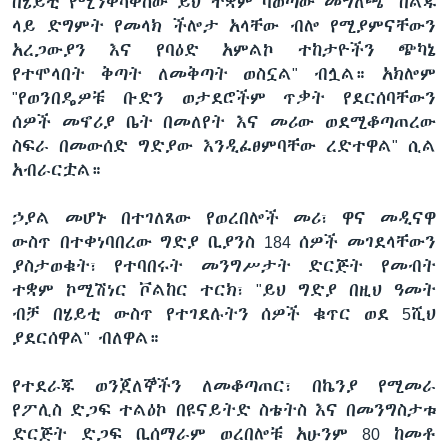
በሄይቲ የሚንቀሳቀሰው ይህ ተቋም ባወጣው መግለጫ "በልጁ
ላይ ድግምት የመላክ ችሎታ አላቸው ብሎ የሚያምናቸውን
አረጋውያን እና የባዕድ አምልኮ ተከታዮችን ጭካኔ
የተሞላበት ቅጣት ለመቅጣት ወስኗል" ብሏል። አክሎም
"የወንበዴዎቹ ቡድን ወታደሮችም ጥቃት የደርሰባቸውን
ሰዎች መኖሪያ ቤት በመለየት እና መሪው ወደሚቆጣጠረው
ስፍራ በመውሰድ ግድያው እንዲፈፀምባቸው ረድተዋል" ሲል
አብራርቷል።
ኃያል መሆኑ በተገለጸው የወረበሎች መሪ፣ ዋና መዲናዋ
ውስጥ በተቀነባበረው ግድያ ቢያንስ 184 ሰዎች መገደላቸውን
ያስታወቁት፣ የተባበሩት መንግሥታት ድርጅት የመብት
ተቋም ኮሚሽነር ቮልከር ተርክ፣ "ይህ ግድያ በዚህ ዓመት
ብቻ በሄይቲ ውስጥ የተገደሉትን ሰዎች ቁጥር ወደ 5ሺህ
ያደርሰዋል" ብለዋል።
የተደራጁ ወንጀለኞችን ለመቆጣጠር፣ በኬንያ የሚመራ
የፖሊስ ድጋፍ ተልዕኮ በዩናይትድ ስቴትስ እና በመንግስታቱ
ድርጅት ድጋፍ ቢሰማራም ወረበሎቹ አሁንም 80 ከመቶ