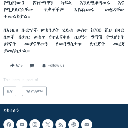
የሚሆነውን የከተማዋን ክፍል እንደሚቆጣጠሩ እና
የሚያደርሷቸው ጥቃቶችም እየጨመሩ መሄዳቸው
ተመልክቷል።
በእነዚህ ቡድኖች ምክንያት ሄይቲ ውስጥ ከ700 ሺህ በላይ
ሰዎች በሀገር ውስጥ የተፈናቀሉ ሲሆን፣ ግማሽ የሚሆኑት
ህፃናት መሆናቸውን የመንግስታቱ ድርጅት መረጃ
ያመለክታል።
አጋሩ
Follow us
This item is part of
ዜና
ዓለምአቀፍ
ይከተሉን