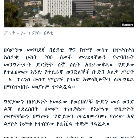
ቋንቋዎች
ፖርት - ኦ- ፕሪንስ፣ ሄይቲ
በሳምንቱ መገባደጃ በሄይቲ ዋና ከተማ ውስጥ በተቀሰቀሰ
አሰቃቂ ሁከት 200 ሰዎች መገደላቸውን የተባበሩት
መንግሥታት ድርጅት ሰኞ ዕለት አስታውቋል። ግድያው
የተፈፀመው አንድ የተደራጁ ወንጀለኞች ቡድን አለቃ ፖርት
- ኦ- ፕሪንስ ውስጥ የሚገኙ የባዕድ አምላኪዎችን ለመግደል
በማስተባበሩ መሆኑም ተገልጿል።
ግድያውን በበላይነት የመራው የወረበሎቹ ቡድን መሪ ወንድ
ልጁ ለደረሰበት ህመም ተጠያቂው የእምነቱ ተከታዮች
መሆናቸውን በማመኑ ግድያውን መፈፀሙንም፣ የሰላም እና
ልማት ኮምቴ የተሰኘው የሲቪል ተቋም ገልጿል።