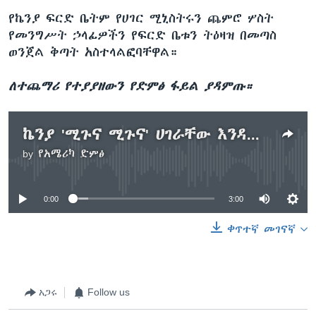
የኬንያ ፍርድ ቤትም የሀገር ሚኒስትሩን ጨምሮ ሦስት
የመንግሥት ኃላፊዎችን የፍርድ ቤቱን ትዕዛዝ በመጣስ
ወንጀል ቅጣት አስተላልፎባቸዋል።
ለተጨማሪ የተያያዘውን የድምፅ ፋይል ያዳምጡ።
ኬንያ 'ሚጉና ሚጉና' ሀገራቸው እንዳይገቡ ከለከለች
by
የአሜሪካ ድምፅ
No media source currently available
0:00
3:00
ቀጥተኛ መገናኛ
አጋሩ
Follow us