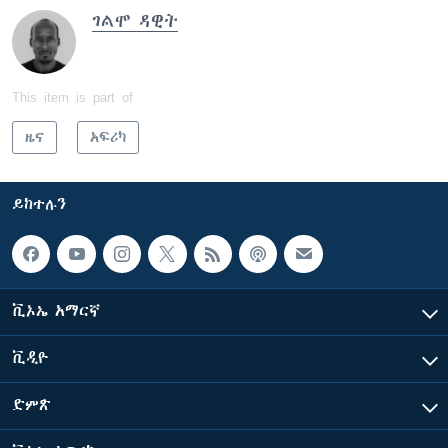
ገልሞ ዳዊት
This item is part of
ዜና
አፍሪካ
ይከተሉን
ቪኦኤ አማርኛ
ቪዲዮ
ድምጽ