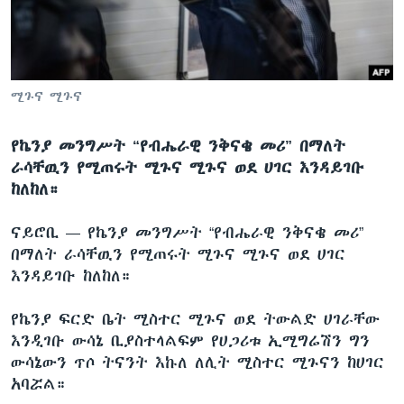
ቋንቋዎች
ሚጉና ሚጉና
የኬንያ መንግሥት “የብሔራዊ ንቅናቄ መሪ” በማለት
ራሳቸዉን የሚጠሩት ሚጉና ሚጉና ወደ ሀገር እንዳይገቡ
ከለከለ።
ናይሮቢ —
የኬንያ መንግሥት “የብሔራዊ ንቅናቄ መሪ”
በማለት ራሳቸዉን የሚጠሩት ሚጉና ሚጉና ወደ ሀገር
እንዳይገቡ ከለከለ።
የኬንያ ፍርድ ቤት ሚስተር ሚጉና ወደ ትውልድ ሀገራቸው
እንዲገቡ ውሳኔ ቢያስተላልፍም የሀጋሪቱ ኢሚግሬሽን ግን
ውሳኔውን ጥሶ ትናንት እኩለ ለሊት ሚስተር ሚጉናን ከሀገር
አባሯል።