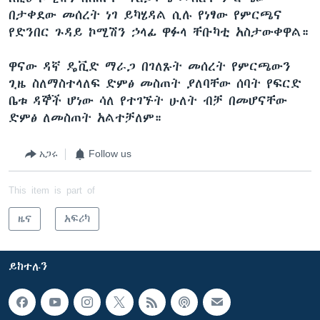
በታቀደው መሰረት ነገ ይካሄዳል ሲሉ የነፃው የምርጫና
የድንበር ጉዳይ ኮሚሽን ኃላፊ ዋፉላ ቸቡካቲ አስታውቀዋል።
ዋናው ዳኛ ዴቪድ ማራጋ በገለጹት መሰረት የምርጫውን
ጊዜ ስለማስተላለፍ ድምፅ መስጠት ያለባቸው ሰባት የፍርድ
ቤቱ ዳኞች ሆነው ሳለ የተገኙት ሁለት ብቻ በመሆናቸው
ድምፅ ለመስጠት አልተቻለም።
አጋሩ
Follow us
This item is part of
ዜና
አፍሪካ
ይከተሉን