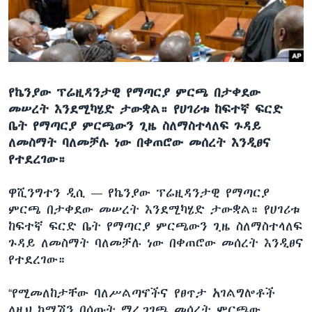
ቋንቋዎች
የኬንያው ፕሬዚዳንታዊ የማጣርያ ምርጫ በታቀደው
መሠረት እንደሚካሄድ ታውቋል። የሀገሪቱ ከፍተኛ ፍርድ
ቤት የማጣርያ ምርጫውን ጊዜ ስለማስተላለፍ ጉዳይ
ለመስማት ባለመቻሉ ነው በቀጠሮው መሰረት እንዲፀና
የተደረገው።
ዋሺንግተን ዲሲ —
የኬንያው ፕሬዚዳንታዊ የማጣርያ
ምርጫ በታቀደው መሠረት እንደሚካሄድ ታውቋል። የሀገሪቱ
ከፍተኛ ፍርድ ቤት የማጣርያ ምርጫውን ጊዜ ስለማስተላለፍ
ጉዳይ ለመስማት ባለመቻሉ ነው በቀጠሮው መሰረት እንዲፀና
የተደረገው።
“የሚመለከታቸው ባለሥልጣኖችና የፀጥታ አገልግሎቶች
ለዚህ ኮሚሽን በሰጡት ማረጋገጫ መሰረት ምርጫው