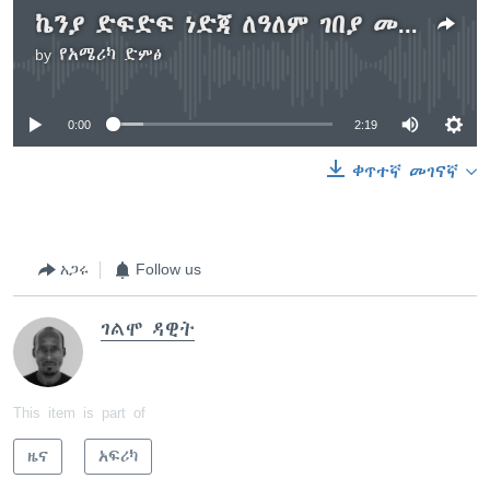
ኬንያ ድፍድፍ ነድጃ ለዓለም ገበያ መላክ ጀመረች
by
የአሜሪካ ድምፅ
No media source currently available
0:00
2:19
ቀጥተኛ መገናኛ
አጋሩ
Follow us
ገልሞ ዳዊት
This item is part of
ዜና
አፍሪካ