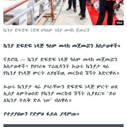
ቋንቋዎች
ኬንያ ድፍድፍ ነድጃ ለዓለም ገበያ መላክ ጀመረች
ኬንያ ድፍድፍ ነዳጅ ዓለም መላክ መጀመሯን አስታወቀች።
ናይሮቢ —
ኬንያ ድፍድፍ ነዳጅ ዓለም መላክ መጀመሯን
አስታወቀች፥ የሀገሪቱ ፕሬዚዳንት ኡሁሩ ኬንያታ ዛሬ
የኬንያ የነዳጅ ምርት ለያዘችዉ መርከብ ሽኝት አድርዋል።
ኡሁሩ ኬንያታ ዛሬ ያገራቸውን ድፍድፍ ነዳጅ ምርት ወደ
ኢስያ ለምትወስድ የኬንያ መርከብ ሽኝት ሲያደርጉ "ይህ
ለኬንያ ትልቅ ድል ነው" ብለዋል።
የተያያዘውን የድምፅ ፋይል ያዳምጡ።