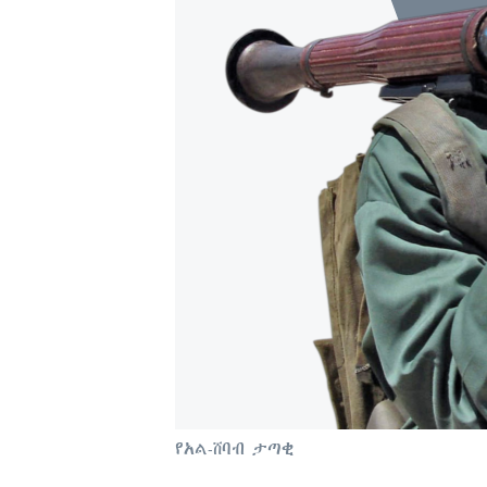
የአል-ሸባብ ታጣቂ