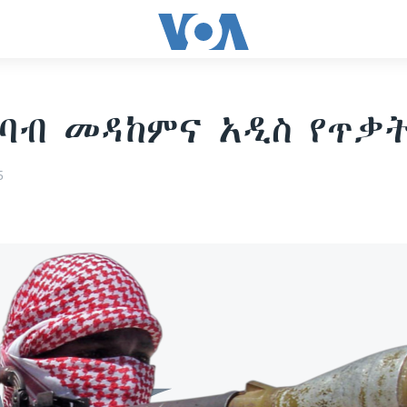
ሸባብ መዳከምና አዲስ የጥቃ
5