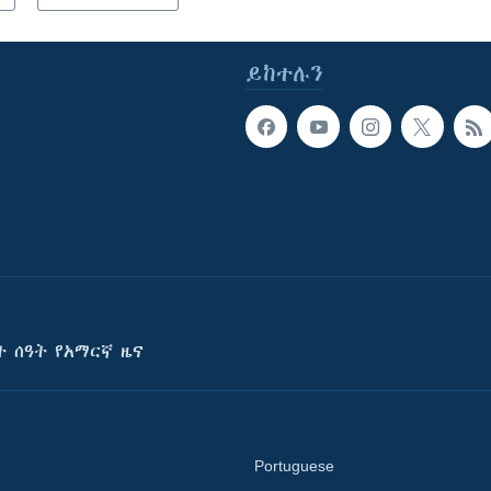
ይከተሉን
ት ሰዓት የአማርኛ ዜና
Portuguese