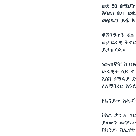
ወደ 50 በሚሆ
አባል፣ በ21 ደ
መሄዱን ይፋ አ
ዋሽንግተን ዲ
ወታደራዊ ቅጥር
ይታወሳል።
ነውጠኞቹ ከዚህ
ሠራዊት ላይ ጥ
እስከ ሶማልያ ድ
ለለማባረር አን
የኬንያው አል-
ከአል-ቃዒዳ ጋ
ያለውን መንግ
ከኬንያ፣ ከኢትዮ