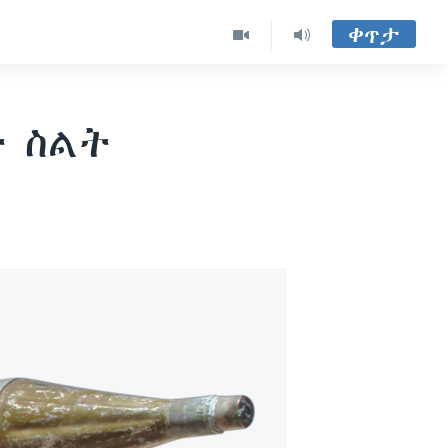
ቀጥታ
ት ስልት