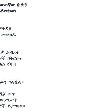
የነውጠኛው ቡድን
እየመነመነ
የሞቅዲሾ
ት መውሰዱ
ሪቃ ሕብረት
ሎች በቅርቡ፣
አል-ሻባብ
ቸውን ገልጿል።
ቅዲሾ ውጥ
 መንግሥት
ደሮች ይታገዛል።