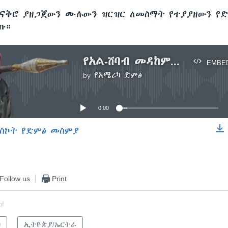
ጠናቅሮ ያዘጋጀውን ሙሉውን ዝርዝር ለመስማት የተያያዘውን የ
ጡ።
የአል-ሸባብ መዳከምና አዲስ የጥቃት ስልት /ርዝመት - 4ደ19ሰ/
EMBE
by
የአሜሪካ ድምፅ
No media source currently available
0:00
ስኮት የድምፅ መስምያ
EMBED
Follow us
Print
of
ካ
ኢትዮጵያ/ኤርትራ