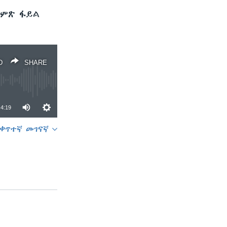
ድምጽ ፋይል
D
SHARE
4:19
ቀጥተኛ መገናኛ
SHARE