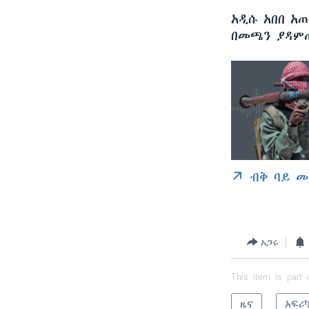
አዲሱ አበበ አ
በመጫን ያዳም
ብቅ ባይ መ
አጋሩ
This item is part 
ዜና
አፍሪ