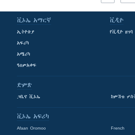
ቪኦኤ አማርኛ
ቪዲዮ
ኢትዮጵያ
የቪዲዮ ዘገባ
አፍሪካ
አሜሪካ
ዓለምአቀፍ
ድምጽ
ጋቢና ቪኦኤ
ከምሽቱ ሦስ
ቪኦኤ አፍሪካ
Afaan Oromoo
French