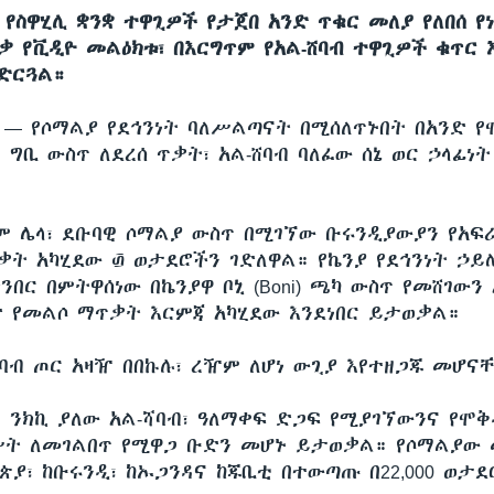
ኑ የስዋሂሊ ቋንቋ ተዋጊዎች የታጀበ አንድ ጥቁር መለያ የለበሰ 
ቂቃ የቪዲዮ መልዕክቱ፣ በእርግጥም የአል-ሸባብ ተዋጊዎች ቁጥር 
ድርጓል።
ሲ —
የሶማልያ የደኅንነት ባለሥልጣናት በሚሰለጥኑበት በአንድ 
 ግቢ ውስጥ ለደረሰ ጥቃት፣ አል-ሸባብ ባለፈው ሰኔ ወር ኃላፊነ
ም ሌላ፣ ደቡባዊ ሶማልያ ውስጥ በሚገኘው ቡሩንዲያውያን የአፍ
ቃት አካሂደው ፴ ወታደሮችን ገድለዋል። የኬንያ የደኅንነት ኃይ
ንበር በምትዋሰነው በኬንያዋ ቦኒ (Boni) ጫካ ውስጥ የመሸገውን 
ድ የመልሶ ማጥቃት እርምጃ አካሂደው እንደነበር ይታወቃል።
ሻባብ ጦር አዛዥ በበኩሉ፣ ረዥም ለሆነ ውጊያ እየተዘጋጁ መሆና
ር ንክኪ ያለው አል-ሻባብ፣ ዓለማቀፍ ድጋፍ የሚያገኘውንና የሞ
ሥት ለመገልበጥ የሚዋጋ ቡድን መሆኑ ይታወቃል። የሶማልያው
ጵያ፣ ከቡሩንዲ፣ ከኡጋንዳና ከጁቢቲ በተውጣጡ በ22,000 ወታ