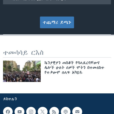
ተጨማሪ ይጫኑ
ተመሳሳይ ርእስ
ኬንያዊያን ጠበቆች የባልደረባቸውና
ሌሎች ሁለት ሰዎች ሞትን በተመለከተ
የተቃውሞ ሰልፍ አካሄዱ
ይከተሉን