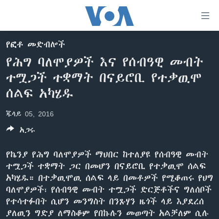
በቀላሉ
የመሥሪያ
ማገናኛዎች
የፎቶ መድብሎች
ዜና
ወደ
የሕግ ባለሞያዎች እና የሰብዓዊ መብት
ዋናው
ኑሮ በጤንነት
ኢትዮጵያ
ተሟጋች ተቋማት በናይሮቢ የተቃዉሞ
ይዘት
ጋቢና ቪኦኤ
እለፍ
አፍሪካ
ሰልፍ አካሄዱ
ወደ
ከምሽቱ ሦስት ሰዓት የአማርኛ ዜና
ዓለምአቀፍ
ዋናው
ጁላይ 05, 2016
ቪዲዮ
ይዘት
አሜሪካ
አጋሩ
እለፍ
የፎቶ መድብሎች
መካከለኛው ምሥራቅ
ወደ
የኬንያ የሕግ ባለሞያዎች ማህበር ከተለያዩ የሰብዓዊ መብት
ክምችት
ዋናው
ተሟጋች ተቋማት ጋር በመሆን በናይሮቢ የተቃዉሞ ሰልፍ
ይዘት
አካሄዱ። በተቃዉሞዉ ሰልፍ ላይ በመቶዎች የሚቆጠሩ የህግ
እለፍ
Learning English
ባለሞያዎች፣ የሰብዓዊ መብት ተሟጋች ድርጅቶችና ግለሰቦች
የተሳተፉበት ሲሆን መንግስት በንጹሃን ዜጎች ላይ እያደረሰ
ይከተሉን
ያለዉን ግድያ ለማስቆም የበኩሉን መወጣት አልቻለም ሲሉ