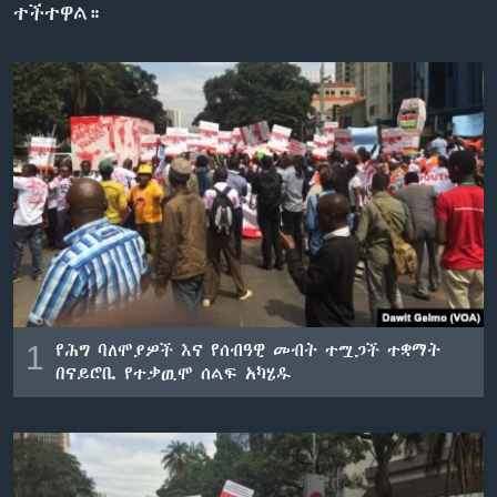
ተችተዋል።
ቋንቋዎች
1
የሕግ ባለሞያዎች እና የሰብዓዊ መብት ተሟጋች ተቋማት
በናይሮቢ የተቃዉሞ ሰልፍ አካሄዱ