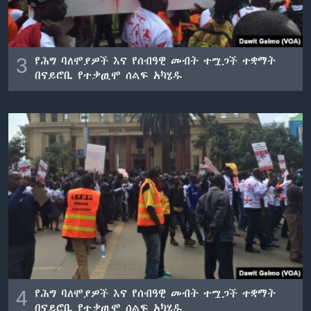
3
የሕግ ባለሞያዎች እና የሰብዓዊ መብት ተሟጋች ተቋማት
በናይሮቢ የተቃዉሞ ሰልፍ አካሄዱ
4
የሕግ ባለሞያዎች እና የሰብዓዊ መብት ተሟጋች ተቋማት
በናይሮቢ የተቃዉሞ ሰልፍ አካሄዱ