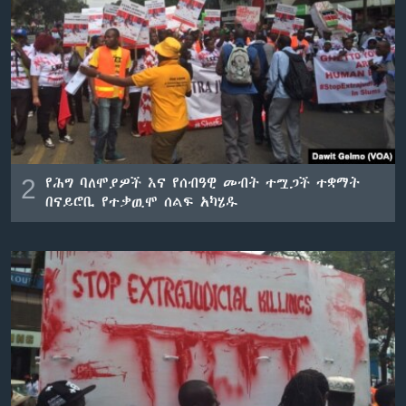
2
የሕግ ባለሞያዎች እና የሰብዓዊ መብት ተሟጋች ተቋማት
በናይሮቢ የተቃዉሞ ሰልፍ አካሄዱ