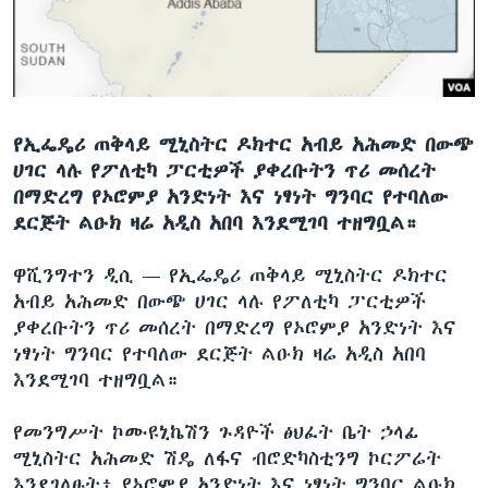
ቋንቋዎች
የኢፌዴሪ ጠቅላይ ሚኒስትር ዶክተር አብይ አሕመድ በውጭ
ሀገር ላሉ የፖለቲካ ፓርቲዎች ያቀረቡትን ጥሪ መሰረት
በማድረግ የኦሮምያ አንድነት እና ነፃነት ግንባር የተባለው
ደርጅት ልዑክ ዛሬ አዲስ አበባ እንደሚገባ ተዘግቧል።
ዋሺንግተን ዲሲ —
የኢፌዴሪ ጠቅላይ ሚኒስትር ዶክተር
አብይ አሕመድ በውጭ ሀገር ላሉ የፖለቲካ ፓርቲዎች
ያቀረቡትን ጥሪ መሰረት በማድረግ የኦሮምያ አንድነት እና
ነፃነት ግንባር የተባለው ደርጅት ልዑክ ዛሬ አዲስ አበባ
እንደሚገባ ተዘግቧል።
የመንግሥት ኮሙዩኒኬሽን ጉዳዮች ፅህፈት ቤት ኃላፊ
ሚኒስትር አሕመድ ሽዴ ለፋና ብሮድካስቲንግ ኮርፖሬት
እንደገለፁት፥ የኦሮምያ አንድነት እና ነፃነት ግንባር ልዑክ