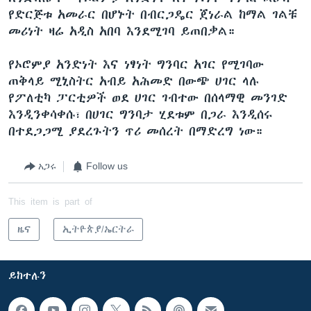
የድርጅቱ አመራር በሆኑት በብርጋዴር ጀነራል ከማል ገልቹ
መሪነት ዛሬ አዲስ አበባ እንደሚገባ ይጠበቃል።
የኦሮምያ አንድነት እና ነፃነት ግንባር አገር የሚገባው
ጠቅላይ ሚኒስትር አብይ አሕመድ በውጭ ሀገር ላሉ
የፖለቲካ ፓርቲዎች ወደ ሀገር ገብተው በሰላማዊ መንገድ
እንዲንቀሳቀሱ፣ በሀገር ግንባታ ሂደቱም በጋራ እንዲሰሩ
በተደጋጋሚ ያደረጉትን ጥሪ መሰረት በማድረግ ነው።
አጋሩ
Follow us
This item is part of
ዜና
ኢትዮጵያ/ኤርትራ
ይከተሉን