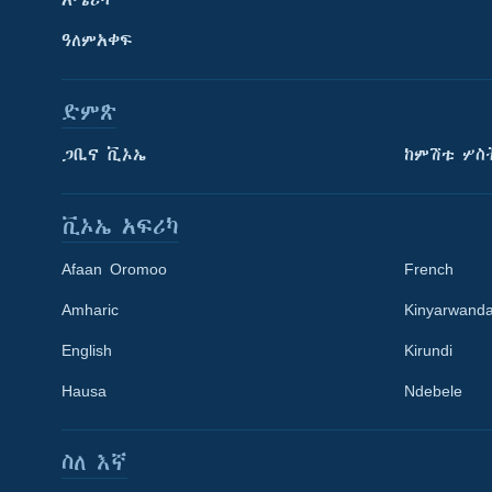
አሜሪካ
ዓለምአቀፍ
ድምጽ
ጋቢና ቪኦኤ
ከምሽቱ ሦስ
ቪኦኤ አፍሪካ
Afaan Oromoo
French
Amharic
Kinyarwand
English
Kirundi
Learning English
Hausa
Ndebele
ይከተሉን
ስለ እኛ