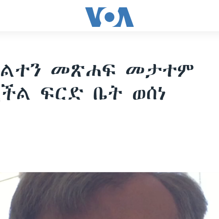
 ቦልተን መጽሐፍ መታተም
ችል ፍርድ ቤት ወሰነ