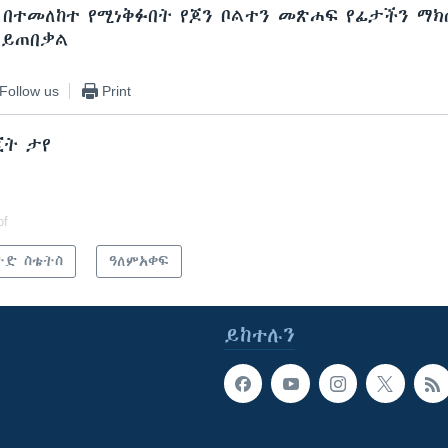
 በተመለከተ የሚነቅፉበት የጆን ቦልተን መጽሐፍ የፊታችን ማክሰ
 ይጠበቃል
Follow us
Print
ጂት ታየ
of
ትድ ስቴትስ
ዓለምአቀፍ
ይከተሉን