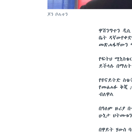
ጆን ቦልተን
ዋሽንግተን ዲ
ቤት ዳኛውየቀድ
መጽሐፋቸውን ማ
የፍትህ ሚኒስቴ
ይችላሉ በማለት
የዩናይትድ ስቴ
የመፅሐፉ ቅጂ 
ብለዋል
በዓለም ዙሪያ 
ሁኒታ ህትመቱን
በዋይት ሃውስ 