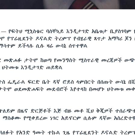
ሲ —
የፍትህ ሚኒስቴር ባስቸኳይ እንዲታገድ አቤቱታ ቢያስገባም
ሞ የፕሬዚደንት ዶናልድ ትረምፕ የብሄራዊ ጸጥታ አማካሪ ጆን 
ሳተም ይችላሉ ሲሉ ዛሬ ውሳኔ ሰጥተዋል
ር መጽሐፉ ታትሞ ከወጣ የመንግስት ሚስጥራዊ መረጃዎች ው
 ህትመቱ እንዲታገድ ጠይቋል
ትስ ፌዴራል ፍርድ ቤት ዳኛ ሮይስ ላምበርት በሰጡት ውሳኔ በ
ታትሞ ወደመጽሐፍት መደብሮች እየተላከ በመሆኑ ህትመቱ መ
በተለይም በዜና ድርጅቶች እጅ ብዙ መቶ ሺህ ቅጂዎች ተሰራጭ
 ማስቆሙ የሚቀይረው ነገር አይኖርም ሲሉም ዳኛው አስረድተ
ባሳለፉት የአንድ ዓመት ተኩል ጊዜ የፕሬዚደንት ዶናልድ ትረም