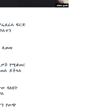
 የፌደሬል ፍርድ
ቦልተን
ጭ ሊወጡ
ሺዎች የሚቆጠር
ቀጠል ይችላል
ተው ባለበት
ዋል
ፕን የውጭ