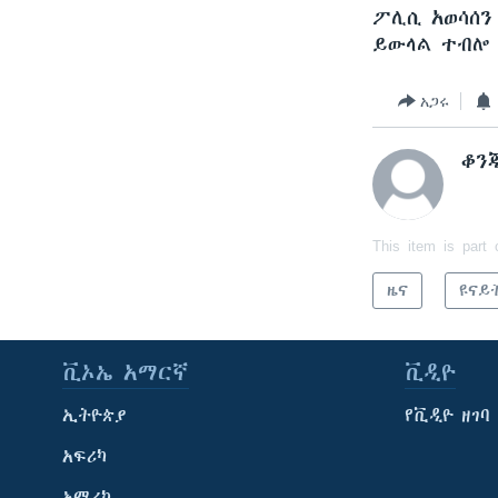
ፖሊሲ አወሳሰን
ይውላል ተብሎ
አጋሩ
ቆን
This item is part 
ዜና
ዩናይ
ቪኦኤ አማርኛ
ቪዲዮ
ኢትዮጵያ
የቪዲዮ ዘገባ
አፍሪካ