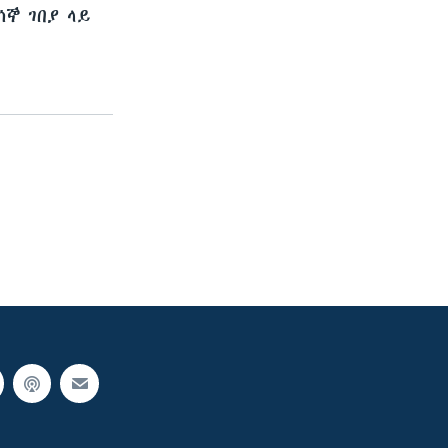
ኞ ገበያ ላይ