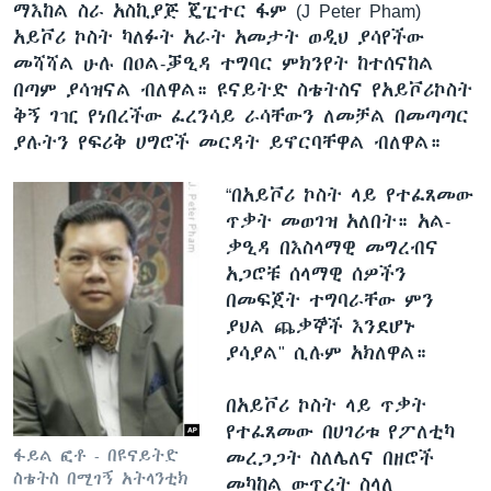
ማእከል ስራ አስኪያጅ ጄፒተር ፋም (J Peter Pham)
አይቮሪ ኮስት ካለፉት አራት አመታት ወዲህ ያሳየችው
መሻሻል ሁሉ በዐል-ቓዒዳ ተግባር ምክንየት ከተሰናከል
በጣም ያሳዝናል ብለዋል። ዩናይትድ ስቴትስና የአይቮሪኮስት
ቅኝ ገዢ የነበረችው ፈረንሳይ ራሳቸውን ለመቻል በመጣጣር
ያሉትን የፍሪቅ ሀግሮች መርዳት ይኖርባቸዋል ብለዋል።
“በአይቮሪ ኮስት ላይ የተፈጸመው
ጥቃት መወገዝ አለበት። አል-
ቃዒዳ በእስላማዊ መግረብና
አጋሮቹ ሰላማዊ ሰዎችን
በመፍጀት ተግባራቸው ምን
ያህል ጨቃኞች እንደሆኑ
ያሳያል" ሲሉም አክለዋል።
በአይቮሪ ኮስት ላይ ጥቃት
የተፈጸመው በሀገሪቱ የፖለቲካ
ፋይል ፎቶ - በዩናይትድ
መረጋጋት ስለሌለና በዘሮች
ስቴትስ በሚገኝ አትላንቲክ
መካከል ውጥረት ስላለ