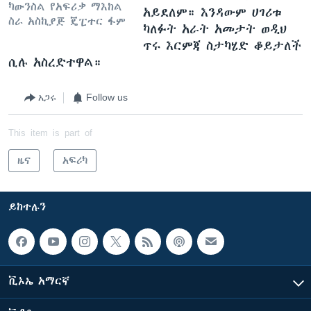
ካውንስል የአፍሪቃ ማእከል
አይደለም። እንዳውም ሀገሪቱ
ስራ አስኪያጅ ጄፒተር ፋም
ካለፉት አራት አመታት ወዲህ
ጥሩ እርምጃ ስታካሄድ ቆይታለች
ሲሉ አስረድተዋል።
አጋሩ
Follow us
This item is part of
ዜና
አፍሪካ
ይከተሉን
ቪኦኤ አማርኛ