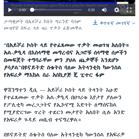
0:00
0:33
ታጣቂዎች በአይቮሪ ኮስት ግራንድ ባሳም
ቋንቋዎች
ቀጥተኛ መገናኛ
መዝናኛ ስፍራ ላይ ዛሬ ጥቃት ፈጽመዋል
“በአይቮሪ ኮስት ላይ የተፈጸመው ጥቃት መወገዝ አለበት።
አል-ቃዒዳ በእስላማዊ መግረብና አጋሮቹ ሰላማዊ ሰዎችን
በመፍጀት ተግባራቸው ምን ያህል ጨቃኞች እንደሆኑ
ያሳያል"በዩናይትድ ስቴትስ ባለው አትላንቲክ ካውንስል
የአፍሪቃ ማእከል ስራ አስኪያጅ ጄ ፒተር ፋም
ዋሽንግተን ዲሲ —
አይቮሪ ኮስት ላይ ትላንት እሁድ
የተፈጸመው ጥቃት አል-ቃዒዳ በሀገሪቱ እየታየ ያለውን
የፖሊቲካ መረጋጋትና የኢኮኖሚ እድገት ለማሰናከል
የሚያድርገው ጥረት ተደርጎ መታየት አለበት ሲሉ አንድ
የአፍሪቃ ጉዳይ ጠቢብ ተናግረዋል።
በዩናይትድ ስቴትስ ባለው አትላንቲክ ካውንስል የአፍሪቃ