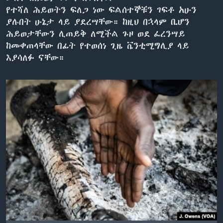
የተሻለ ሕይወትን ፍለጋ ነው ፍልሰተኞቹን ገፍቶ አሁን
ያሉበት ሁኔታ ላይ ያደረሣቸው። ከዚህ በኋላም ቢሆን
ሕይወታቸውን ሊጠይቅ ለሚችል ጉዞ ወደ ፈረንሣይ
ቋንቋዎች
ከመቀጠላቸው በፊት የተወሰነ ጊዜ ቬንቲሚግሊያ ላይ
እያሳለፉ ናቸው።