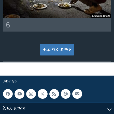
6
ተጨማሪ ይጫኑ
ይከተሉን
ቪኦኤ አማርኛ