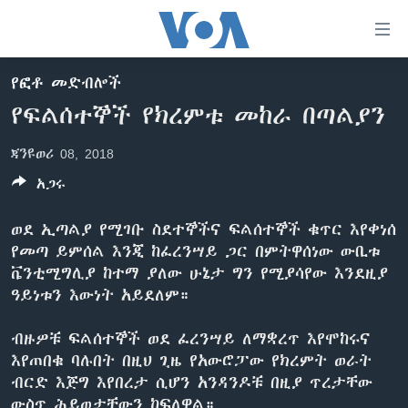
በቀላሉ
የመሥሪያ
ማገናኛዎች
የፎቶ መድብሎች
ዜና
ወደ
የፍልሰተኞች የክረምቱ መከራ በጣልያን
ዋናው
ኑሮ በጤንነት
ኢትዮጵያ
ይዘት
ጃንዩወሪ 08, 2018
ጋቢና ቪኦኤ
እለፍ
አፍሪካ
ወደ
አጋሩ
ከምሽቱ ሦስት ሰዓት የአማርኛ ዜና
ዓለምአቀፍ
ዋናው
ቪዲዮ
ይዘት
አሜሪካ
ወደ ኢጣልያ የሚገቡ ስደተኞችና ፍልሰተኞች ቁጥር እየቀነሰ
እለፍ
የመጣ ይምሰል እንጂ ከፈረንሣይ ጋር በምትዋሰነው ውቢቱ
የፎቶ መድብሎች
መካከለኛው ምሥራቅ
ወደ
ቬንቲሚግሊያ ከተማ ያለው ሁኔታ ግን የሚያሳየው እንደዚያ
ክምችት
ዋናው
ዓይነቱን እውነት አይደለም።
ይዘት
እለፍ
ብዙዎቹ ፍልሰተኞች ወደ ፈረንሣይ ለማቋረጥ እየሞከሩና
Learning English
እየጠበቁ ባሉበት በዚህ ጊዜ የአውሮፓው የክረምት ወራት
ብርድ እጅግ እየበረታ ሲሆን አንዳንዶቹ በዚያ ጥረታቸው
ይከተሉን
ውስጥ ሕይወታቸውን ከፍለዋል።