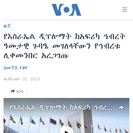
በቀላሉ
የመሥሪያ
ማገናኛዎች
ዜና
ዜና
ወደ
የእስራኤል ዲፕሎማት ከአፍሪካ ኅብረት
ዋናው
ኑሮ በጤንነት
ኢትዮጵያ
ዓመታዊ ጉባዔ መገለላቸውን የኅብረቱ
ይዘት
ጋቢና ቪኦኤ
እለፍ
አፍሪካ
ሊቀመንበር አረጋገጡ
ወደ
ከምሽቱ ሦስት ሰዓት የአማርኛ ዜና
ዓለምአቀፍ
ዋናው
ስመኝሽ የቆየ
ቪዲዮ
ይዘት
አሜሪካ
ፌብሩወሪ 20, 2023
እለፍ
የፎቶ መድብሎች
መካከለኛው ምሥራቅ
ወደ
አጋሩ
ክምችት
ዋናው
ይዘት
የእስራኤል ዲፕሎማት ከአፍሪካ ኅብረት ዓመታዊ ጉባዔ መገለላቸውን የኅብረቱ ሊቀመንበር አረጋገጡ
እለፍ
Learning English
ይከተሉን