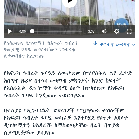
No media source currently available
ቋንቋዎች
0:00
3:37
የእስራኤል ዲፕሎማት ከአፍሪካ ኅብረት
ቀጥተኛ መገናኛ
ዓመታዊ ጉባዔ መገለላቸውን የኅብረቱ
ሊቀመንበር አረጋገጡ
የአፍሪካ ኅብረት ጉባዔን ለመታደም በሚያስችል ልዩ ፈቃድ
አሰጣጥ ዙሪያ በተነሳ ውዝግብ ምክንያት አንድ ከፍተኛ
የእስራኤል ዲፕሎማት ቅዳሜ ዕለት ከተካሄደው የአፍሪካ
ኅብረት ጉባዔ እንዲወጡ ተደርገዋል።
በተለያዩ የኢንተርኔት ድህረገፆች የሚዘዋወሩ ምስሎችም
የአፍሪካ ኅብረት ጉባዔ መክፈቻ እየተካሄደ የፀጥታ አባላት
ዲፕሎማቷን ከአዳራሹ ከማስወጣታቸው በፊት በጥያቄ
ሲያጣድፏቸው ያሳያሉ።