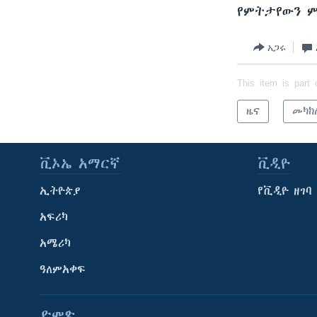
የምትታየውን ም
አጋሩ
This item is part 
ዜና
መካከ
ቪኦኤ አማርኛ
ቪዲዮ
ኢትዮጵያ
የቪዲዮ ዘገባ
አፍሪካ
አሜሪካ
ዓለምአቀፍ
ድምጽ