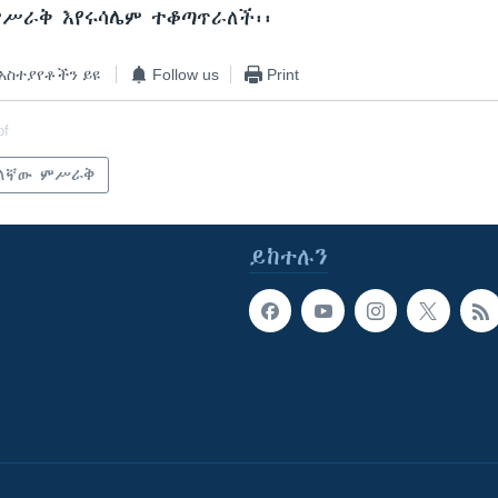
ሥራቅ እየሩሳሌም ተቆጣጥራለች፡፡
አስተያየቶችን ይዩ
Follow us
Print
of
ለኛው ምሥራቅ
ይከተሉን