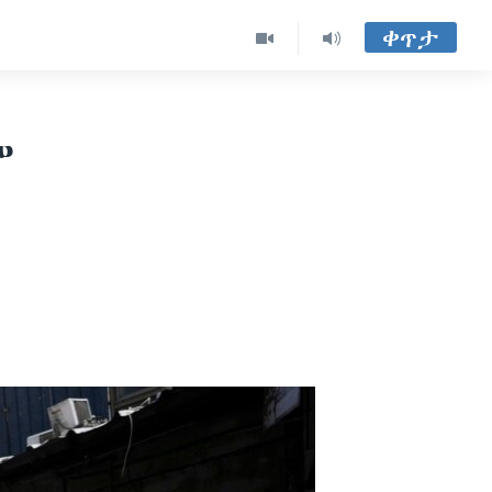
ቀጥታ
ም