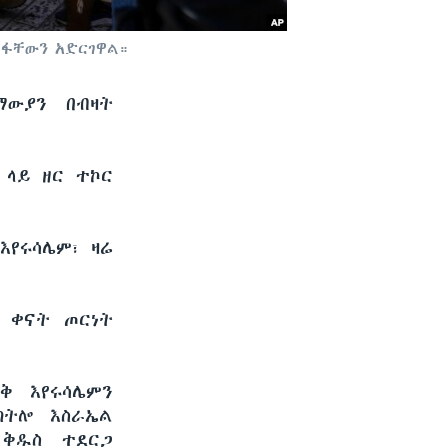
ልፋቸውን አድርገዋል።
ማውያን በብዛት
 ላይ ዘር ተኮር
እየሩሳሌም፣ ዛሬ
1 ቀናት ጦርነት
ቅ እየሩሳሌምን
ተከትሎ እስራኤል
 ቅዱስ ተደርጋ