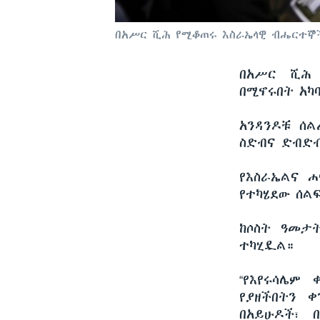
በአሥር ሺሕ የሚቆጠሩ እስራኤላዊ ብሔርተኞ
በአሥር ሺሕ 
በሚኖሩበት አካ
አንዳንዶቹ ሰል
ስድብና ድብድ
የእስራኤልና ሐ
የተካሄደው ሰል
ከሶስት ዓመታት
ተካሂዷል።
“የእየሩሳሌም
የያዘችበትን ቀ
በአይሁዶች፣ 