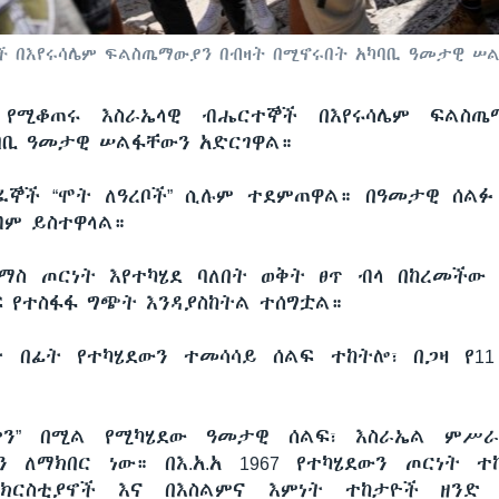
ች በእየሩሳሌም ፍልስጤማውያን በብዛት በሚኖሩበት አካባቢ ዓመታዊ ሠ
የሚቆጠሩ እስራኤላዊ ብሔርተኞች በእየሩሳሌም ፍልስጤ
ባቢ ዓመታዊ ሠልፋቸውን አድርገዋል።
ፈኞች “ሞት ለዓረቦች” ሲሉም ተደምጠዋል። በዓመታዊ ሰልፉ
ብም ይስተዋላል።
ማስ ጦርነት እየተካሄደ ባለበት ወቅት ፀጥ ብላ በከረመችው 
ፍ የተስፋፋ ግጭት እንዳያስከትል ተሰግቷል።
 በፊት የተካሄደውን ተመሳሳይ ሰልፍ ተከትሎ፣ በጋዛ የ1
 ቀን” በሚል የሚካሄደው ዓመታዊ ሰልፍ፣ እስራኤል ምሥራ
ን ለማክበር ነው። በእ.አ.አ 1967 የተካሄደውን ጦርነት 
በክርስቲያኖች እና በእስልምና እምነት ተከታዮች ዘንድ