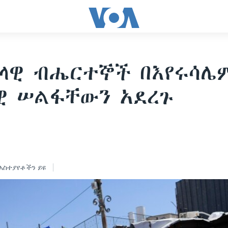
ላዊ ብሔርተኞች በእየሩሳሌ
ዊ ሠልፋቸውን አደረጉ
አስተያየቶችን ይዩ